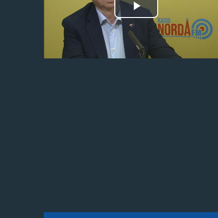
Odtwórz
wideo