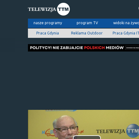
nasze programy
program TV
widoki na żyw
Praca Gdynia
Reklama Outdoor
Praca Gdynia I