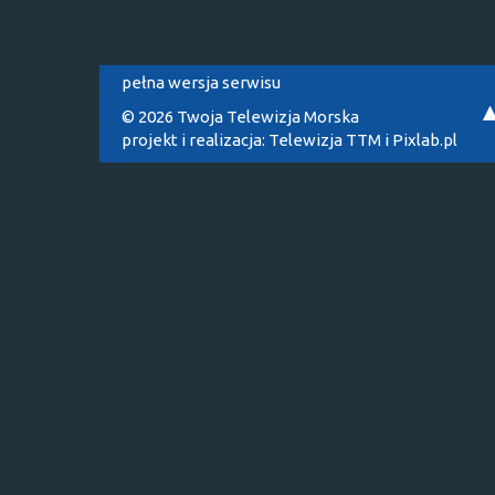
pełna wersja serwisu
© 2026 Twoja Telewizja Morska
projekt i realizacja:
Telewizja TTM
i
Pixlab.pl