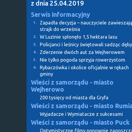
z dnia 25.04.2019
Serwis informacyjny
Zapadła decyzja – nauczyciele zawieszaj
1.
strajk do września
W Luzinie spłonęło 1,5 hektara lasu
2.
Policjanci i leśnicy świętowali sadząc dęby
3.
Zderzenie dwóch aut za Wejherowem
4.
Nie tylko pogoda sprzyja rowerzystom
5.
Rybaczówka i okolice oficjalnie w rękach
6.
gminy
Wieści z samorządu - miasto
Wejherowo
200 tysięcy od miasta dla Gryfa
Wieści z samorządu - miasto Rumi
Wyjadacze i Wymiatacze z sukcesami
Wieści z samorządu - miasto Puck
Optymistyczne filmy ponownie zagoszcz