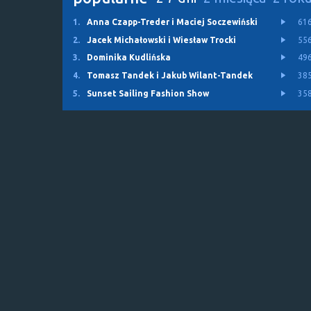
1.
Anna Czapp-Treder i Maciej Soczewiński
61
2.
Jacek Michałowski i Wiesław Trocki
55
3.
Dominika Kudlińska
49
4.
Tomasz Tandek i Jakub Wilant-Tandek
38
5.
Sunset Sailing Fashion Show
35