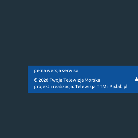
pełna wersja serwisu
© 2026 Twoja Telewizja Morska
projekt i realizacja:
Telewizja TTM
i
Pixlab.pl