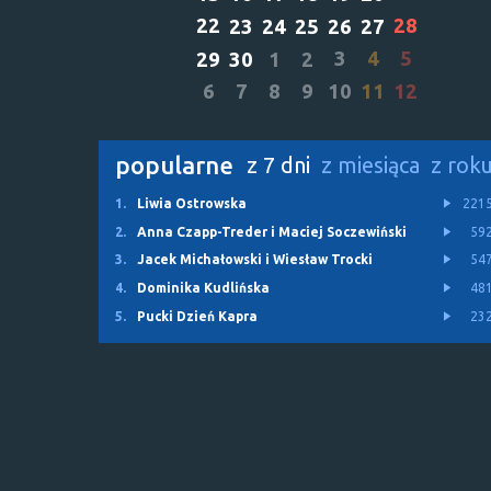
22
28
23
24
25
26
27
3
4
5
29
30
1
2
6
7
8
9
10
11
12
popularne
z 7 dni
z miesiąca
z rok
1.
Liwia Ostrowska
221
2.
Anna Czapp-Treder i Maciej Soczewiński
59
3.
Jacek Michałowski i Wiesław Trocki
54
4.
Dominika Kudlińska
48
5.
Pucki Dzień Kapra
23