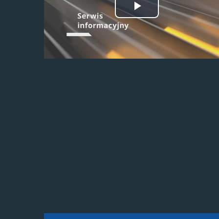
Odtwórz
wideo