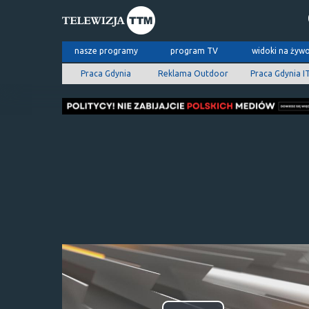
nasze programy
program TV
widoki na żyw
Praca Gdynia
Reklama Outdoor
Praca Gdynia I