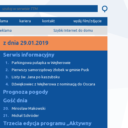
klama
kariera
kontakt
wyślij film/zdjęcie
eklama
Szybki Internet do domu
z dnia 29.01.2019
Serwis informacyjny
1.
Parkingowa pułapka w Wejherowie
2.
Pierwszy samorządowy żłobek w gminie Puck
3.
Listy św. Jana po kaszubsku
4.
Dźwiękowiec z Wejherowa z nominacją do Oscara
Prognoza pogody
Gość dnia
20.
Mirosław Makowski
21.
Michał Schröder
Trzecia edycja programu „Aktywny