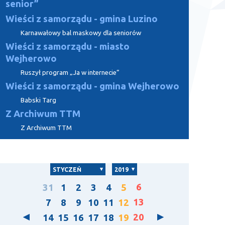
senior”
Wieści z samorządu - gmina Luzino
Karnawałowy bal maskowy dla seniorów
Wieści z samorządu - miasto
Wejherowo
Ruszył program „Ja w internecie”
Wieści z samorządu - gmina Wejherowo
Babski Targ
Z Archiwum TTM
Z Archiwum TTM
STYCZEŃ
2019
6
31
1
2
3
4
5
13
7
8
9
10
11
12
20
14
15
16
17
18
19