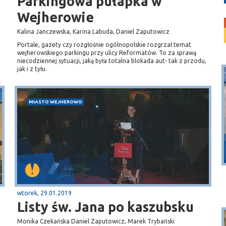
Parkingowa pułapka w
Wejherowie
Kalina Janczewska, Karina Labuda, Daniel Zaputowicz
Portale, gazety czy rozgłośnie ogólnopolskie rozgrzał temat
wejherowskiego parkingu przy ulicy Reformatów. To za sprawą
niecodziennej sytuacji, jaką była totalna blokada aut- tak z przodu,
jak i z tyłu.
MIASTO WEJHEROWO
Puck
Przystań, molo
wtorek, 29.01.2019
Listy św. Jana po kaszubsku
Monika Czekańska Daniel Zaputowicz, Marek Trybański