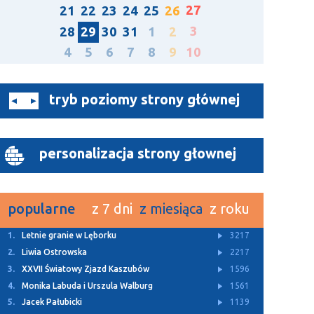
27
21
22
23
24
25
26
3
28
29
30
31
1
2
4
5
6
7
8
9
10
tryb poziomy strony głównej
personalizacja strony głownej
popularne
z 7 dni
z miesiąca
z roku
1.
Letnie granie w Lęborku
3217
2.
Liwia Ostrowska
2217
3.
XXVII Światowy Zjazd Kaszubów
1596
4.
Monika Labuda i Urszula Walburg
1561
5.
Jacek Pałubicki
1139