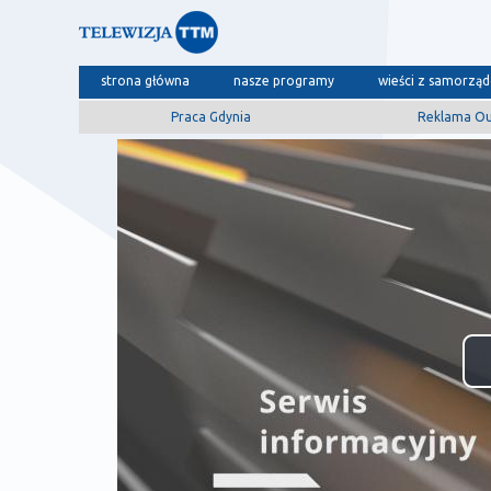
strona główna
nasze programy
wieści z samorzą
Praca Gdynia
Reklama O