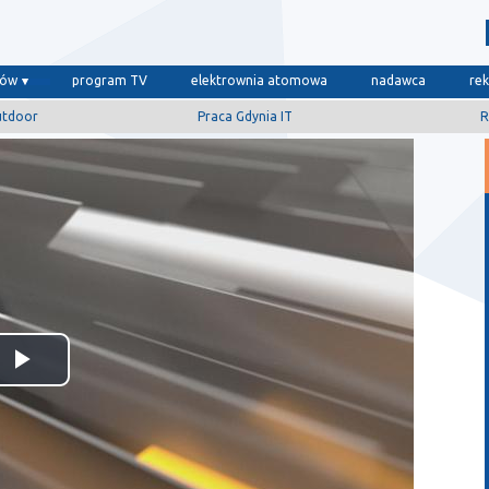
dów
program TV
elektrownia atomowa
nadawca
re
utdoor
Praca Gdynia IT
R
Odtwórz
wideo