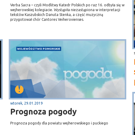
Verba Sacra – czyli Modlitwy Katedr Polskich po raz 16. odbyła się w
wejherowskiej kolegiacie. Wystąpiła niezastąpiona w interpretacji
tekstów Kaszubskich Danuta Stenka, a część muzyczną
przygotował chór Cantores Veiherovienses.
WOJEWÓDZTWO POMORSKIE
wtorek, 29.01.2019
Prognoza pogody
Prognoza pogody dla powiatu wejherowskiego i puckiego