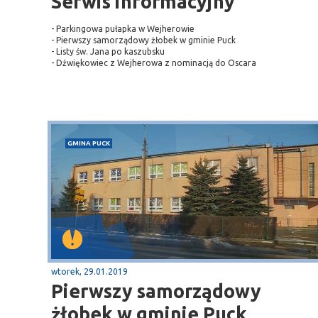
Serwis informacyjny
- Parkingowa pułapka w Wejherowie
- Pierwszy samorządowy żłobek w gminie Puck
- Listy św. Jana po kaszubsku
- Dźwiękowiec z Wejherowa z nominacją do Oscara
GMINA PUCK
Sopot
gą krajową nr 6
plaża
wtorek, 29.01.2019
Pierwszy samorządowy
żłobek w gminie Puck