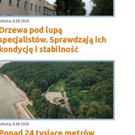
sobota, 8.08.2026
Drzewa pod lupą
specjalistów. Sprawdzają ich
kondycję i stabilność
sobota, 8.08.2026
Ponad 24 tysiące metrów