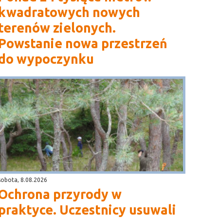
kwadratowych nowych
terenów zielonych.
Powstanie nowa przestrzeń
do wypoczynku
sobota, 8.08.2026
Ochrona przyrody w
praktyce. Uczestnicy usuwali