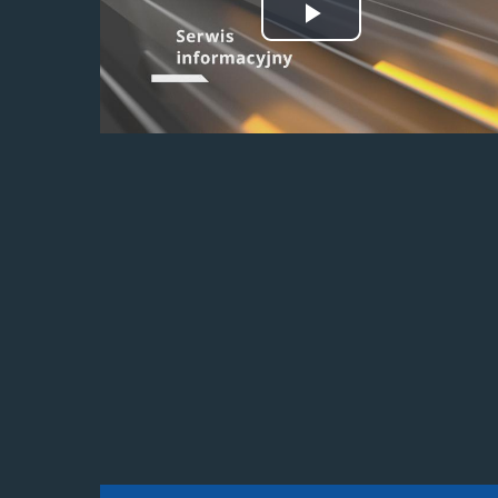
Odtwórz
wideo