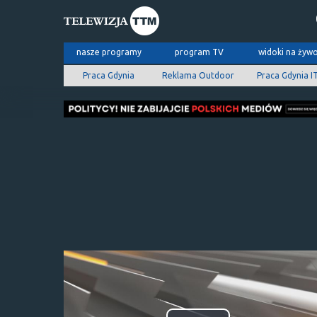
nasze programy
program TV
widoki na żyw
Praca Gdynia
Reklama Outdoor
Praca Gdynia I