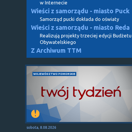
w Internecie
Wieści z samorządu - miasto Puck
Samorząd pucki dokłada do oświaty
Wieści z samorządu - miasto Reda
Realizują projekty trzeciej edycji Budżetu
Obywatelskiego
Z Archiwum TTM
WOJEWÓDZTWO POMORSKIE
sobota, 8.08.2026