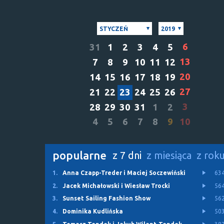
STYCZEŃ
2019
6
31
1
2
3
4
5
13
7
8
9
10
11
12
20
14
15
16
17
18
19
27
21
22
23
24
25
26
3
28
29
30
31
1
2
4
5
6
7
8
9
10
popularne
z 7 dni
z miesiąca
z rok
1.
Anna Czapp-Treder i Maciej Soczewiński
63
2.
Jacek Michałowski i Wiesław Trocki
56
3.
Sunset Sailing Fashion Show
56
4.
Dominika Kudlińska
50