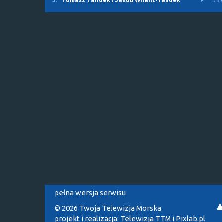
5.
Tomasz Tandek i Jakub Wilant-Tandek
38
pełna wersja serwisu
© 2026 Twoja Telewizja Morska
projekt i realizacja:
Telewizja TTM
i
Pixlab.pl