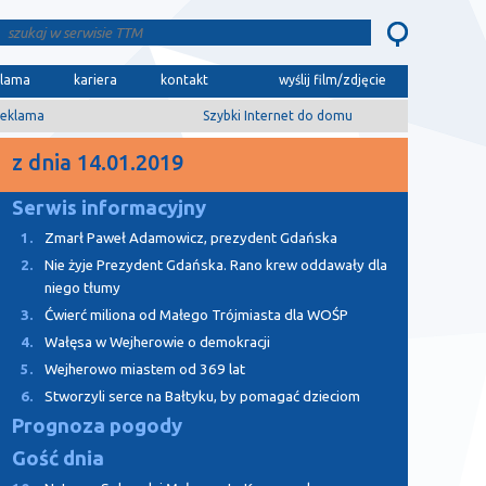
klama
kariera
kontakt
wyślij film/zdjęcie
eklama
Szybki Internet do domu
z dnia 14.01.2019
Serwis informacyjny
1.
Zmarł Paweł Adamowicz, prezydent Gdańska
2.
Nie żyje Prezydent Gdańska. Rano krew oddawały dla
niego tłumy
3.
Ćwierć miliona od Małego Trójmiasta dla WOŚP
4.
Wałęsa w Wejherowie o demokracji
5.
Wejherowo miastem od 369 lat
6.
Stworzyli serce na Bałtyku, by pomagać dzieciom
Prognoza pogody
Gość dnia