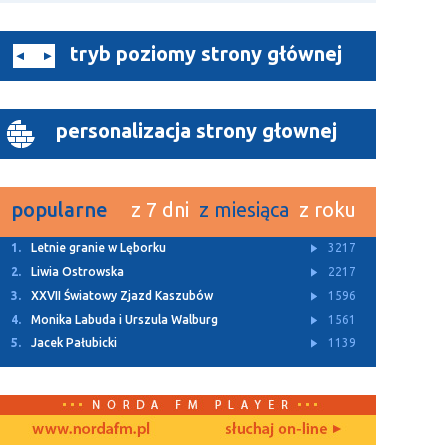
tryb poziomy strony głównej
personalizacja strony głownej
popularne
z 7 dni
z miesiąca
z roku
1.
Letnie granie w Lęborku
3217
2.
Liwia Ostrowska
2217
3.
XXVII Światowy Zjazd Kaszubów
1596
4.
Monika Labuda i Urszula Walburg
1561
5.
Jacek Pałubicki
1139