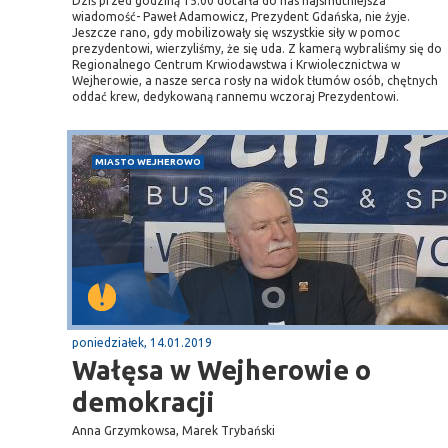
Dziś przed godziną 15.00 dotarła do nas najsmutniejsza
wiadomość- Paweł Adamowicz, Prezydent Gdańska, nie żyje.
Jeszcze rano, gdy mobilizowały się wszystkie siły w pomoc
prezydentowi, wierzyliśmy, że się uda. Z kamerą wybraliśmy się do
Regionalnego Centrum Krwiodawstwa i Krwiolecznictwa w
Wejherowie, a nasze serca rosły na widok tłumów osób, chętnych
oddać krew, dedykowaną rannemu wczoraj Prezydentowi.
MIASTO WEJHEROWO
poniedziałek, 14.01.2019
Wałęsa w Wejherowie o
demokracji
Anna Grzymkowsa, Marek Trybański