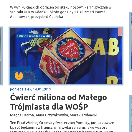
W wyniku ciężkich obrażeń po ataku nożownika 14 stycznia w
szpitalu UCK w Gdańsku około godziny 13:30 zmarł Paweł
Adamowicz, prezydent Gdańska
POWIAT WEJHEROWSKI
Puck
Przystań, molo
poniedziałek, 14.01.2019
Ćwierć miliona od Małego
Trójmiasta dla WOŚP
Magda Hertha, Anna Grzymkowska, Marek Trybański
Ten Finał Wielkiej Orkiestry Świątecznej Pomocy, już na zawsze
łączyć będziemy z tragicznymi wydarzeniami, jakie wczoraj