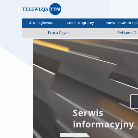
strona główna
nasze programy
wieści z samorzą
Praca Gdynia
Reklama O