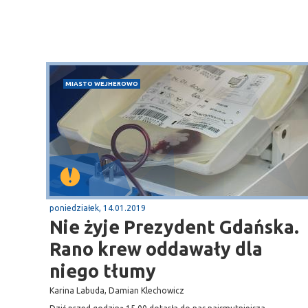
MIASTO WEJHEROWO
Sopot
gą krajową nr 6
plaża
poniedziałek, 14.01.2019
Nie żyje Prezydent Gdańska.
Rano krew oddawały dla
niego tłumy
Karina Labuda, Damian Klechowicz