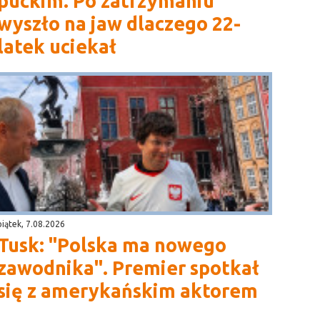
puckim. Po zatrzymaniu
wyszło na jaw dlaczego 22-
latek uciekał
piątek, 7.08.2026
Tusk: "Polska ma nowego
zawodnika". Premier spotkał
się z amerykańskim aktorem