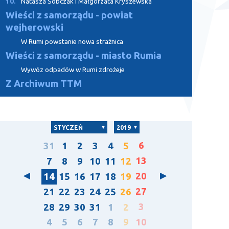
10.
Natasza Sobczak i Małgorzata Kryszewska
Wieści z samorządu - powiat
wejherowski
W Rumi powstanie nowa strażnica
Wieści z samorządu - miasto Rumia
Wywóz odpadów w Rumi zdrożeje
Z Archiwum TTM
STYCZEŃ
2019
6
31
1
2
3
4
5
13
7
8
9
10
11
12
20
14
15
16
17
18
19
27
21
22
23
24
25
26
3
28
29
30
31
1
2
4
5
6
7
8
9
10