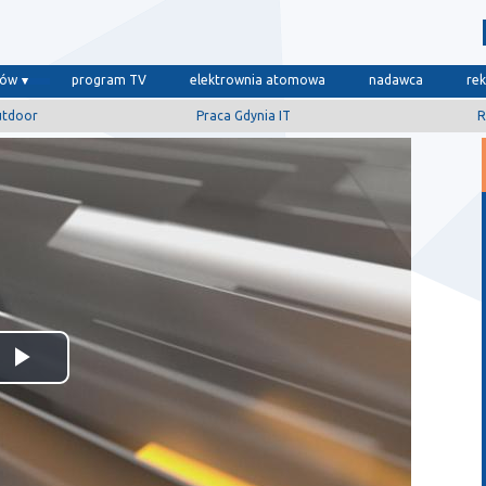
dów
program TV
elektrownia atomowa
nadawca
re
utdoor
Praca Gdynia IT
R
Odtwórz
wideo