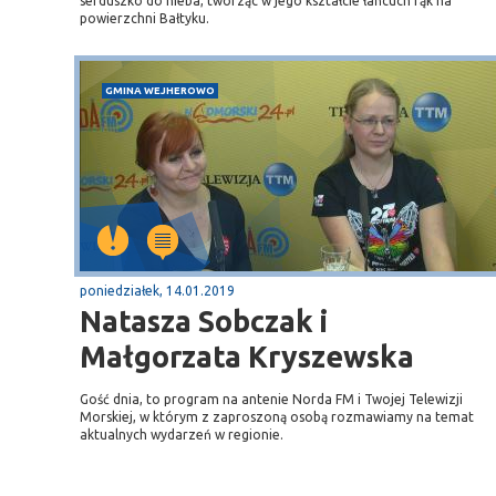
serduszko do nieba, tworząc w jego kształcie łańcuch rąk na
powierzchni Bałtyku.
GMINA WEJHEROWO
poniedziałek, 14.01.2019
Natasza Sobczak i
Małgorzata Kryszewska
Gość dnia, to program na antenie Norda FM i Twojej Telewizji
Morskiej, w którym z zaproszoną osobą rozmawiamy na temat
aktualnych wydarzeń w regionie.