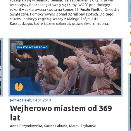
rozegrały się w Gdańsku. Jednak nie zapominamy o tym, że we
wczorajszy finał zaangażowały się tłumy. WOŚP pobił kolejny
rekord – deklarowana kwota na koniec 27. Finału Wielkiej Orkiestry
Świątecznej Pomocy wynosi ponad 92 miliony złotych. Do tego
sukcesu dołożyły cegiełkę sztaby z Małego Trójmiasta
Kaszubskiego, które łącznie uzbierały prawie ćwierć miliona.
MIASTO WEJHEROWO
poniedziałek, 14.01.2019
Wejherowo miastem od 369
lat
Anna Grzymkowska, Karina Labuda, Marek Trybanski