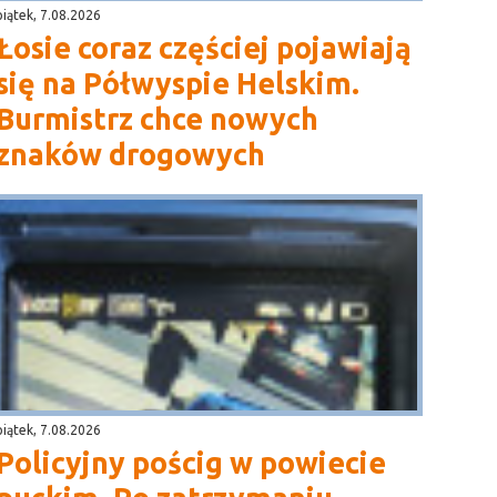
piątek, 7.08.2026
Łosie coraz częściej pojawiają
się na Półwyspie Helskim.
Burmistrz chce nowych
znaków drogowych
piątek, 7.08.2026
Policyjny pościg w powiecie