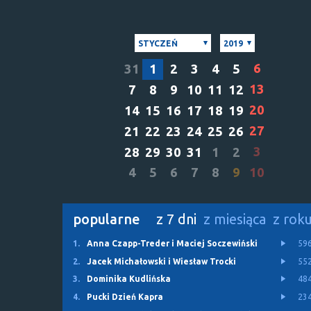
STYCZEŃ
2019
6
31
1
2
3
4
5
13
7
8
9
10
11
12
20
14
15
16
17
18
19
27
21
22
23
24
25
26
3
28
29
30
31
1
2
4
5
6
7
8
9
10
popularne
z 7 dni
z miesiąca
z rok
1.
Anna Czapp-Treder i Maciej Soczewiński
59
2.
Jacek Michałowski i Wiesław Trocki
55
3.
Dominika Kudlińska
48
4.
Pucki Dzień Kapra
23