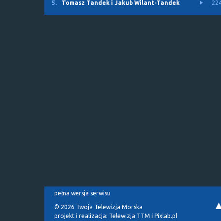
5.
Tomasz Tandek i Jakub Wilant-Tandek
22
pełna wersja serwisu
© 2026 Twoja Telewizja Morska
projekt i realizacja:
Telewizja TTM
i
Pixlab.pl