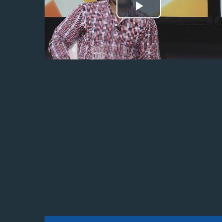
Odtwórz
wideo