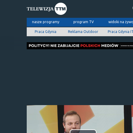
nasze programy
program TV
widoki na żyw
Praca Gdynia
Reklama Outdoor
Praca Gdynia I