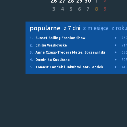
2
26
27
28
29
30
1
3
4
5
6
7
8
9
popularne
z 7 dni
z miesiąca
z rok
1.
Sunset Sailing Fashion Show
76
2.
Emilia Waśkowska
71
3.
Anna Czapp-Treder i Maciej Soczewiński
63
4.
Dominika Kudlińska
50
5.
Tomasz Tandek i Jakub Wilant-Tandek
41