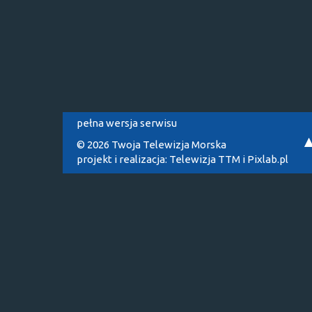
pełna wersja serwisu
© 2026 Twoja Telewizja Morska
projekt i realizacja:
Telewizja TTM
i
Pixlab.pl