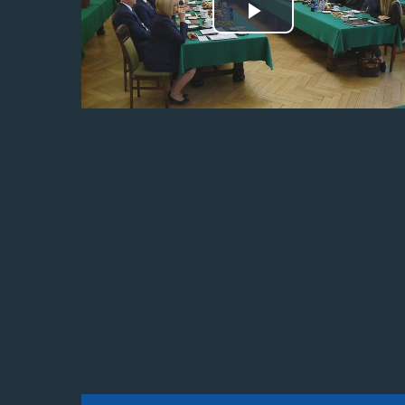
Odtwórz
wideo