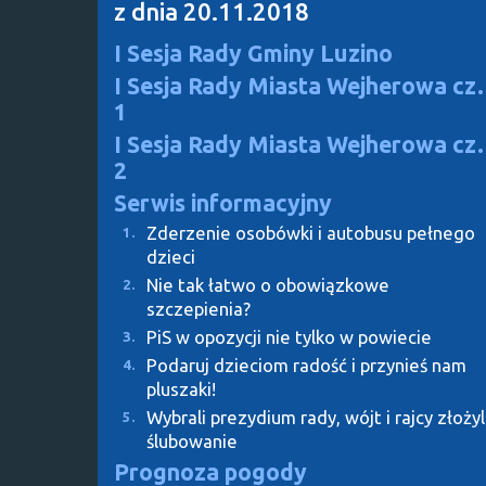
z dnia 20.11.2018
I Sesja Rady Gminy Luzino
I Sesja Rady Miasta Wejherowa cz.
1
I Sesja Rady Miasta Wejherowa cz.
2
Serwis informacyjny
Zderzenie osobówki i autobusu pełnego
1.
dzieci
Nie tak łatwo o obowiązkowe
2.
szczepienia?
PiS w opozycji nie tylko w powiecie
3.
Podaruj dzieciom radość i przynieś nam
4.
pluszaki!
Wybrali prezydium rady, wójt i rajcy złożyl
5.
ślubowanie
Prognoza pogody