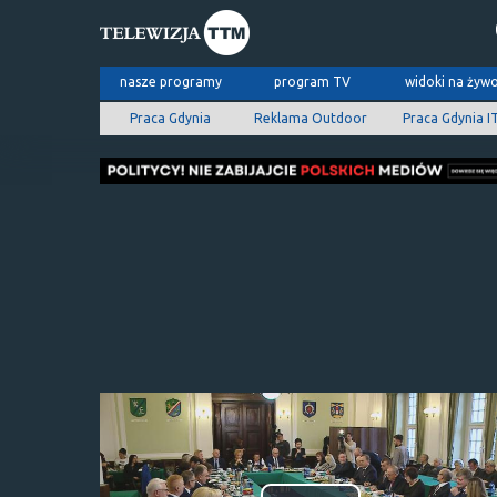
nasze programy
program TV
widoki na żyw
Praca Gdynia
Reklama Outdoor
Praca Gdynia I