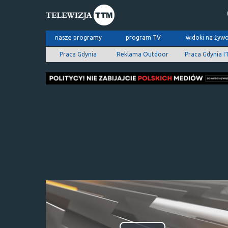
nasze programy
program TV
widoki na żyw
Praca Gdynia
Reklama Outdoor
Praca Gdynia I