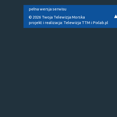
pełna wersja serwisu
© 2026 Twoja Telewizja Morska
projekt i realizacja:
Telewizja TTM
i
Pixlab.pl