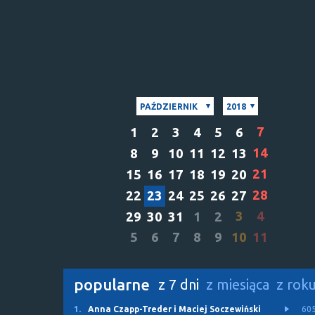
PAŹDZIERNIK
2018
7
1
2
3
4
5
6
14
8
9
10
11
12
13
21
15
16
17
18
19
20
28
22
23
24
25
26
27
3
4
29
30
31
1
2
5
6
7
8
9
10
11
popularne
z 7 dni
z miesiąca
z rok
1.
Anna Czapp-Treder i Maciej Soczewiński
60