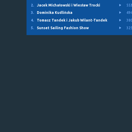
2.
Jacek Michałowski i Wiesław Trocki
55
3.
Dominika Kudlińska
49
4.
Tomasz Tandek i Jakub Wilant-Tandek
38
5.
Sunset Sailing Fashion Show
32