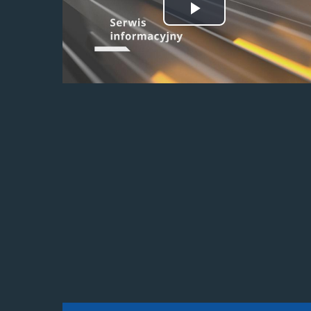
Odtwórz
wideo