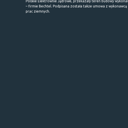
Polskie Elektrownie Jądrowe, przekazały teren budowy wykona
– firmie Bechtel. Podpisana została także umowa z wykonawcą
prac ziemnych.