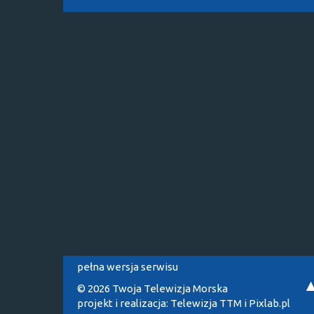
pełna wersja serwisu
© 2026 Twoja Telewizja Morska
projekt i realizacja:
Telewizja TTM
i
Pixlab.pl