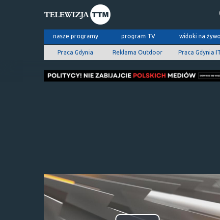
nasze programy
program TV
widoki na żyw
Praca Gdynia
Reklama Outdoor
Praca Gdynia I