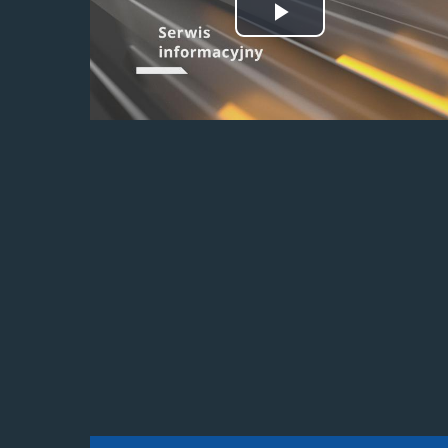
Odtwórz
wideo