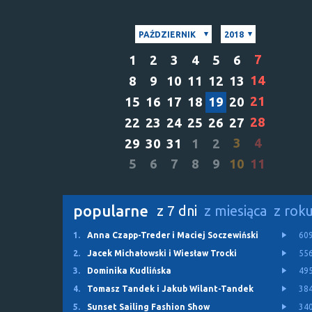
PAŹDZIERNIK
2018
7
1
2
3
4
5
6
14
8
9
10
11
12
13
21
15
16
17
18
19
20
28
22
23
24
25
26
27
3
4
29
30
31
1
2
5
6
7
8
9
10
11
popularne
z 7 dni
z miesiąca
z rok
1.
Anna Czapp-Treder i Maciej Soczewiński
60
2.
Jacek Michałowski i Wiesław Trocki
55
3.
Dominika Kudlińska
49
4.
Tomasz Tandek i Jakub Wilant-Tandek
38
5.
Sunset Sailing Fashion Show
34