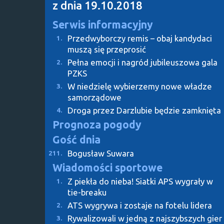
z dnia 19.10.2018
Serwis informacyjny
Przedwyborczy remis – obaj kandydaci
1.
muszą się przeprosić
Pełna emocji i nagród jubileuszowa gala
2.
PZKS
W niedzielę wybierzemy nowe władze
3.
samorządowe
Droga przez Darzlubie będzie zamknięta
4.
Prognoza pogody
Gość dnia
Bogusław Suwara
211.
Wiadomości sportowe
Z piekła do nieba! Siatki APS wygrały w
1.
tie-breaku
ATS wygrywa i zostaje na fotelu lidera
2.
Rywalizowali w jedną z najszybszych gier
3.