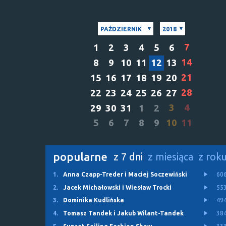
PAŹDZIERNIK
2018
7
1
2
3
4
5
6
14
8
9
10
11
12
13
21
15
16
17
18
19
20
28
22
23
24
25
26
27
3
4
29
30
31
1
2
5
6
7
8
9
10
11
popularne
z 7 dni
z miesiąca
z rok
1.
Anna Czapp-Treder i Maciej Soczewiński
60
2.
Jacek Michałowski i Wiesław Trocki
55
3.
Dominika Kudlińska
49
4.
Tomasz Tandek i Jakub Wilant-Tandek
38