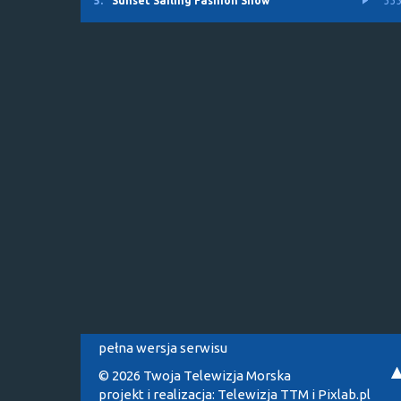
5.
Sunset Sailing Fashion Show
33
pełna wersja serwisu
© 2026 Twoja Telewizja Morska
projekt i realizacja:
Telewizja TTM
i
Pixlab.pl