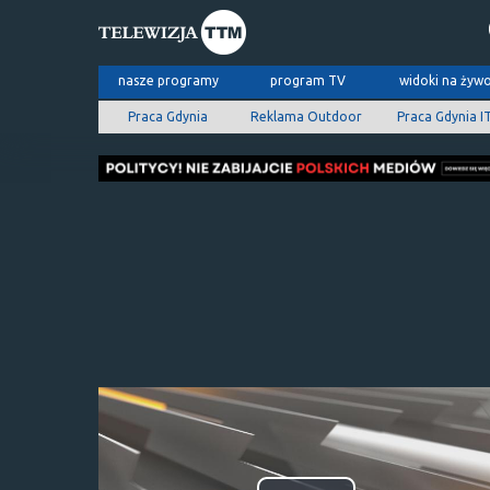
nasze programy
program TV
widoki na żyw
Praca Gdynia
Reklama Outdoor
Praca Gdynia I