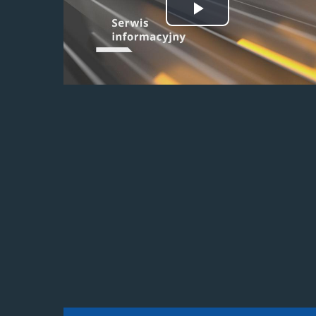
Odtwórz
wideo