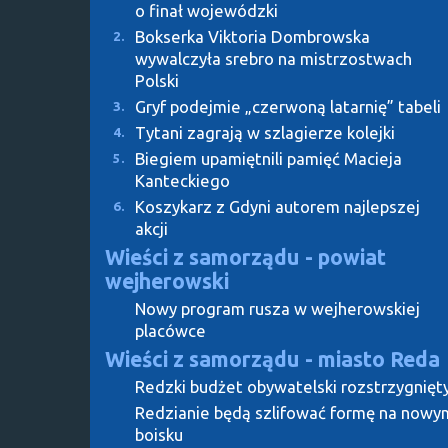
o finał wojewódzki
Bokserka Viktoria Dombrowska
2.
wywalczyła srebro na mistrzostwach
Polski
Gryf podejmie „czerwoną latarnię” tabeli
3.
Tytani zagrają w szlagierze kolejki
4.
Biegiem upamiętnili pamięć Macieja
5.
Kanteckiego
Koszykarz z Gdyni autorem najlepszej
6.
akcji
Wieści z samorządu - powiat
wejherowski
Nowy program rusza w wejherowskiej
placówce
Wieści z samorządu - miasto Reda
Redzki budżet obywatelski rozstrzygnięt
Redzianie będą szlifować formę na nowy
boisku