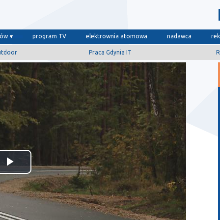
dów
program TV
elektrownia atomowa
nadawca
re
utdoor
Praca Gdynia IT
R
Odtwórz
wideo