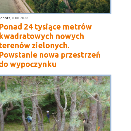
sobota, 8.08.2026
Ponad 24 tysiące metrów
kwadratowych nowych
terenów zielonych.
Powstanie nowa przestrzeń
do wypoczynku