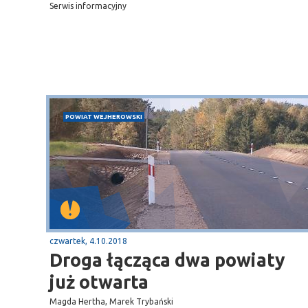
Serwis informacyjny
POWIAT WEJHEROWSKI
Puck
Przystań, molo
czwartek, 4.10.2018
Droga łącząca dwa powiaty
już otwarta
Magda Hertha, Marek Trybański