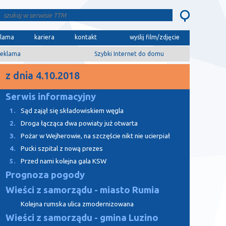
klama
kariera
kontakt
wyślij film/zdjęcie
eklama
Szybki Internet do domu
z dnia 4.10.2018
Serwis informacyjny
1.
Sąd zajął się składowiskiem węgla
2.
Droga łącząca dwa powiaty już otwarta
3.
Pożar w Wejherowie, na szczęście nikt nie ucierpiał
4.
Pucki szpital z nową prezes
5.
Przed nami kolejna gala KSW
Prognoza pogody
Wieści z samorządu - miasto Rumia
Kolejna rumska ulica zmodernizowana
Wieści z samorządu - gmina Luzino