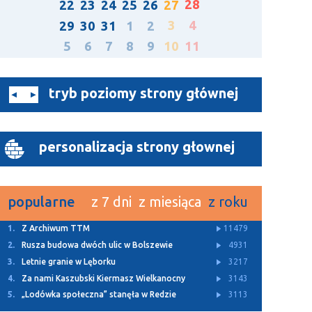
28
22
23
24
25
26
27
3
4
29
30
31
1
2
5
6
7
8
9
10
11
tryb poziomy strony głównej
personalizacja strony głownej
popularne
z 7 dni
z miesiąca
z roku
1.
Z Archiwum TTM
11479
2.
Rusza budowa dwóch ulic w Bolszewie
4931
3.
Letnie granie w Lęborku
3217
4.
Za nami Kaszubski Kiermasz Wielkanocny
3143
5.
„Lodówka społeczna” stanęła w Redzie
3113