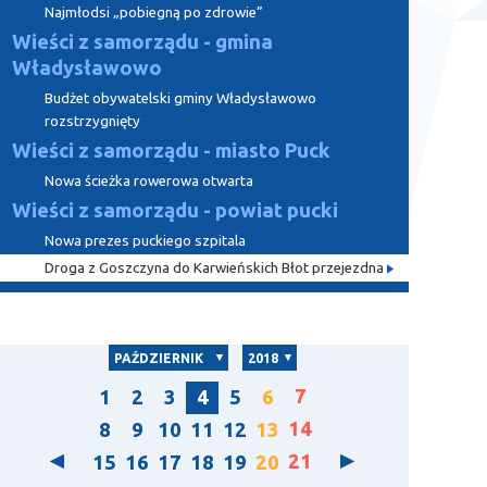
Najmłodsi „pobiegną po zdrowie”
Wieści z samorządu - gmina
Władysławowo
Budżet obywatelski gminy Władysławowo
rozstrzygnięty
Wieści z samorządu - miasto Puck
Nowa ścieżka rowerowa otwarta
Wieści z samorządu - powiat pucki
Nowa prezes puckiego szpitala
Droga z Goszczyna do Karwieńskich Błot przejezdna
PAŹDZIERNIK
2018
7
1
2
3
4
5
6
14
8
9
10
11
12
13
21
15
16
17
18
19
20