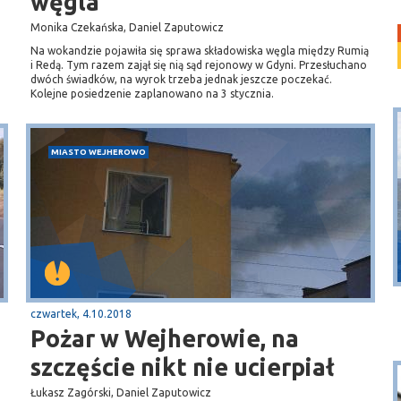
węgla
Monika Czekańska, Daniel Zaputowicz
Na wokandzie pojawiła się sprawa składowiska węgla między Rumią
i Redą. Tym razem zajął się nią sąd rejonowy w Gdyni. Przesłuchano
dwóch świadków, na wyrok trzeba jednak jeszcze poczekać.
Kolejne posiedzenie zaplanowano na 3 stycznia.
MIASTO WEJHEROWO
Dębki
plaża
czwartek, 4.10.2018
Pożar w Wejherowie, na
szczęście nikt nie ucierpiał
Łukasz Zagórski, Daniel Zaputowicz