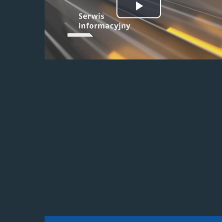
Odtwórz
wideo