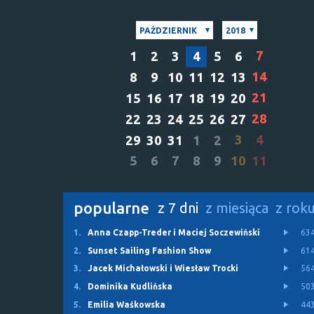
PAŹDZIERNIK
2018
7
1
2
3
4
5
6
14
8
9
10
11
12
13
21
15
16
17
18
19
20
28
22
23
24
25
26
27
3
4
29
30
31
1
2
5
6
7
8
9
10
11
popularne
z 7 dni
z miesiąca
z rok
1.
Anna Czapp-Treder i Maciej Soczewiński
63
2.
Sunset Sailing Fashion Show
61
3.
Jacek Michałowski i Wiesław Trocki
56
4.
Dominika Kudlińska
50
5.
Emilia Waśkowska
44