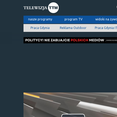
nasze programy
program TV
widoki na żyw
Praca Gdynia
Reklama Outdoor
Praca Gdynia I