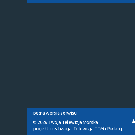
pełna wersja serwisu
© 2026 Twoja Telewizja Morska
projekt i realizacja:
Telewizja TTM
i
Pixlab.pl