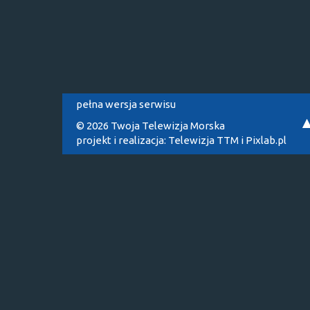
pełna wersja serwisu
© 2026 Twoja Telewizja Morska
projekt i realizacja:
Telewizja TTM
i
Pixlab.pl