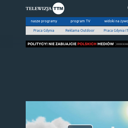
nasze programy
program TV
widoki na żyw
Praca Gdynia
Reklama Outdoor
Praca Gdynia I