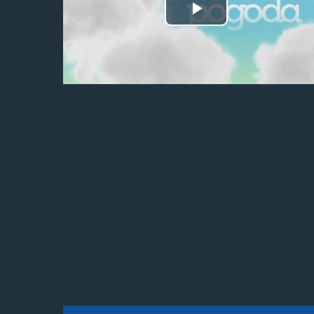
Odtwórz
wideo