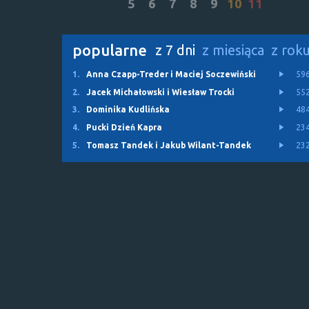
5
6
7
8
9
10
11
popularne
z 7 dni
z miesiąca
z rok
1.
Anna Czapp-Treder i Maciej Soczewiński
59
2.
Jacek Michałowski i Wiesław Trocki
55
3.
Dominika Kudlińska
48
4.
Pucki Dzień Kapra
23
5.
Tomasz Tandek i Jakub Wilant-Tandek
23