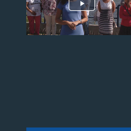
Odtwórz
wideo