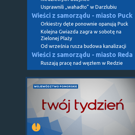
Usprawnili „wahadło” w Darzlubiu
Wieści z samorządu - miasto Puck
Orkiestry dęte ponownie opanują Puck
Kolejna Gwiazda zagra w sobotę na
Zielonej Plaży
Od września rusza budowa kanalizacji
Wieści z samorządu - miasto Reda
Ruszają pracę nad węzłem w Redzie
WOJEWÓDZTWO POMORSKIE