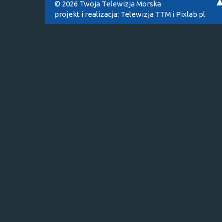
© 2026 Twoja Telewizja Morska
projekt i realizacja:
Telewizja TTM
i
Pixlab.pl