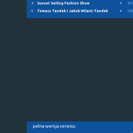
4.
Sunset Sailing Fashion Show
43
5.
Tomasz Tandek i Jakub Wilant-Tandek
38
pełna wersja serwisu