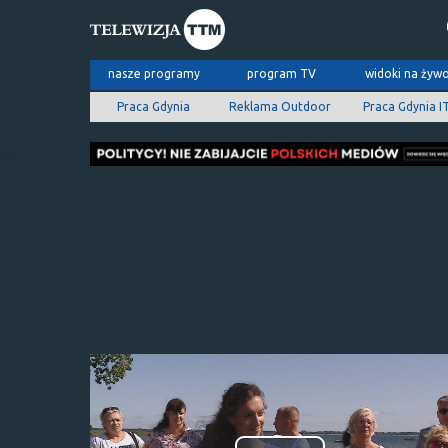
nasze programy
program TV
widoki na żyw
Praca Gdynia
Reklama Outdoor
Praca Gdynia I