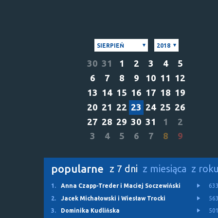
SIERPIEŃ
2018
30
31
1
2
3
4
5
6
7
8
9
10
11
12
13
14
15
16
17
18
19
20
21
22
23
24
25
26
27
28
29
30
31
1
2
3
4
5
6
7
8
9
popularne
z 7 dni
z miesiąca
z rok
1.
Anna Czapp-Treder i Maciej Soczewiński
63
2.
Jacek Michałowski i Wiesław Trocki
56
3.
Dominika Kudlińska
50