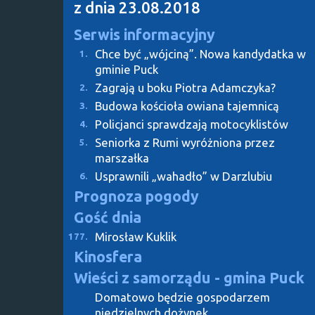
z dnia 23.08.2018
Serwis informacyjny
Chce być „wójciną”. Nowa kandydatka w
1.
gminie Puck
Zagrają u boku Piotra Adamczyka?
2.
Budowa kościoła owiana tajemnicą
3.
Policjanci sprawdzają motocyklistów
4.
Seniorka z Rumi wyróżniona przez
5.
marszałka
Usprawnili „wahadło” w Darzlubiu
6.
Prognoza pogody
Gość dnia
Mirosław Kuklik
177.
Kinosfera
Wieści z samorządu - gmina Puck
Domatowo będzie gospodarzem
niedzielnych dożynek