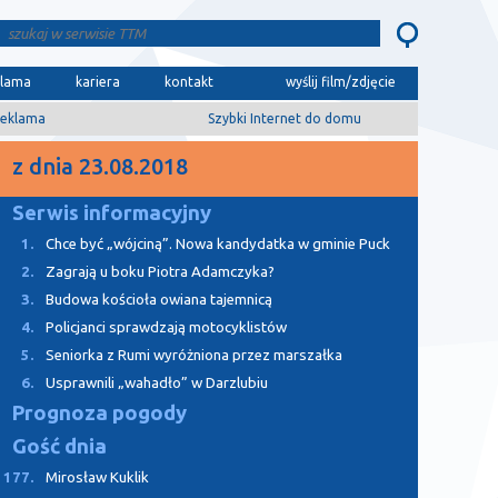
klama
kariera
kontakt
wyślij film/zdjęcie
eklama
Szybki Internet do domu
z dnia 23.08.2018
Serwis informacyjny
1.
Chce być „wójciną”. Nowa kandydatka w gminie Puck
2.
Zagrają u boku Piotra Adamczyka?
3.
Budowa kościoła owiana tajemnicą
4.
Policjanci sprawdzają motocyklistów
5.
Seniorka z Rumi wyróżniona przez marszałka
6.
Usprawnili „wahadło” w Darzlubiu
Prognoza pogody
Gość dnia
177.
Mirosław Kuklik