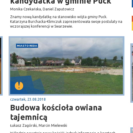
kandydatka w gminie Puck
Monika Czekańska, Daniel Zaputowicz
Znamy nową kandydatkę na stanowisko wójta gminy Puck.
Katarzyna Burchacka-Klimczuk zaprezentowała swoje postulaty na
wczorajszej konferencji w Swarzewie.
MIASTO REDA
Puck
Przystań, molo
czwartek, 23.08.2018
Budowa kościoła owiana
tajemnicą
Łukasz Zagórski, Marcin Mielewski