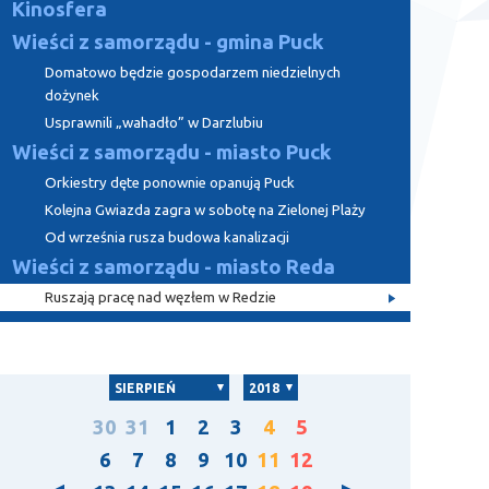
Kinosfera
Wieści z samorządu - gmina Puck
Domatowo będzie gospodarzem niedzielnych
dożynek
Usprawnili „wahadło” w Darzlubiu
Wieści z samorządu - miasto Puck
Orkiestry dęte ponownie opanują Puck
Kolejna Gwiazda zagra w sobotę na Zielonej Plaży
Od września rusza budowa kanalizacji
Wieści z samorządu - miasto Reda
Ruszają pracę nad węzłem w Redzie
SIERPIEŃ
2018
30
31
1
2
3
4
5
6
7
8
9
10
11
12