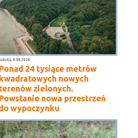
sobota, 8.08.2026
Ponad 24 tysiące metrów
kwadratowych nowych
terenów zielonych.
Powstanie nowa przestrzeń
do wypoczynku