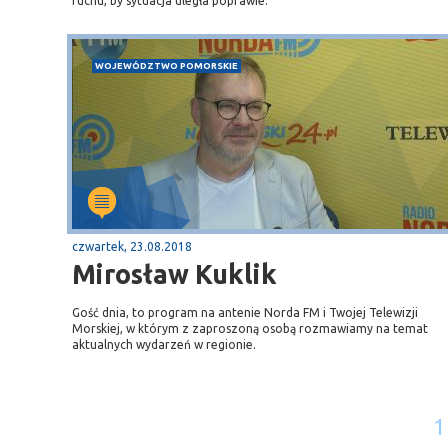
ruchu, by sytuacja uległa poprawie.
WOJEWÓDZTWO POMORSKIE
czwartek, 23.08.2018
Mirosław Kuklik
Gość dnia, to program na antenie Norda FM i Twojej Telewizji
Morskiej, w którym z zaproszoną osobą rozmawiamy na temat
aktualnych wydarzeń w regionie.
1