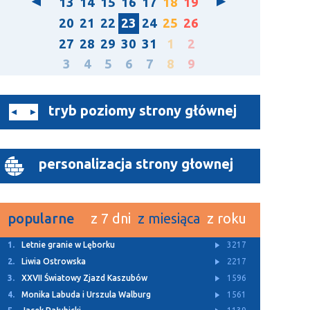
13
14
15
16
17
18
19
20
21
22
23
24
25
26
27
28
29
30
31
1
2
3
4
5
6
7
8
9
tryb poziomy strony głównej
personalizacja strony głownej
popularne
z 7 dni
z miesiąca
z roku
1.
Letnie granie w Lęborku
3217
2.
Liwia Ostrowska
2217
3.
XXVII Światowy Zjazd Kaszubów
1596
4.
Monika Labuda i Urszula Walburg
1561