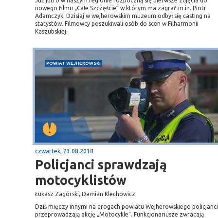
Już jutro w naszym regionie rozpoczną się pierwsze zdjęcia do
nowego filmu „Całe Szczęście” w którym ma zagrać m.in. Piotr
Adamczyk. Dzisiaj w wejherowskim muzeum odbył się casting na
statystów. Filmowcy poszukiwali osób do scen w Filharmonii
Kaszubskiej.
POWIAT WEJHEROWSKI
czwartek, 23.08.2018
Policjanci sprawdzają
motocyklistów
Łukasz Zagórski, Damian Klechowicz
Dziś między innymi na drogach powiatu Wejherowskiego policjanci
przeprowadzają akcję „Motocykle”. Funkcjonariusze zwracają