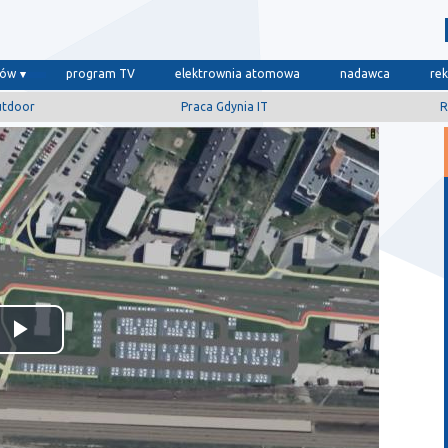
dów
program TV
elektrownia atomowa
nadawca
re
utdoor
Praca Gdynia IT
R
Odtwórz
wideo