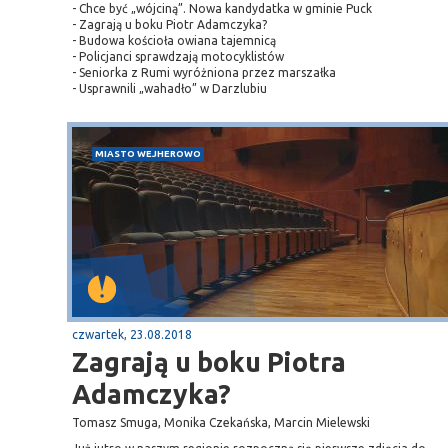
- Chce być „wójciną”. Nowa kandydatka w gminie Puck
- Zagrają u boku Piotr Adamczyka?
- Budowa kościoła owiana tajemnicą
- Policjanci sprawdzają motocyklistów
- Seniorka z Rumi wyróżniona przez marszałka
- Usprawnili „wahadło” w Darzlubiu
MIASTO WEJHEROWO
Sopot
gą krajową nr 6
plaża
czwartek, 23.08.2018
Zagrają u boku Piotra
Adamczyka?
Tomasz Smuga, Monika Czekańska, Marcin Mielewski