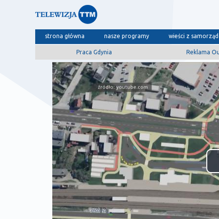
strona główna
nasze programy
wieści z samorzą
Praca Gdynia
Reklama O