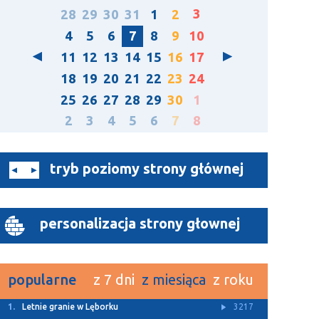
3
28
29
30
31
1
2
4
5
6
7
8
9
10
11
12
13
14
15
16
17
18
19
20
21
22
23
24
25
26
27
28
29
30
1
2
3
4
5
6
7
8
tryb poziomy strony głównej
personalizacja strony głownej
popularne
z 7 dni
z miesiąca
z roku
1.
Letnie granie w Lęborku
3217