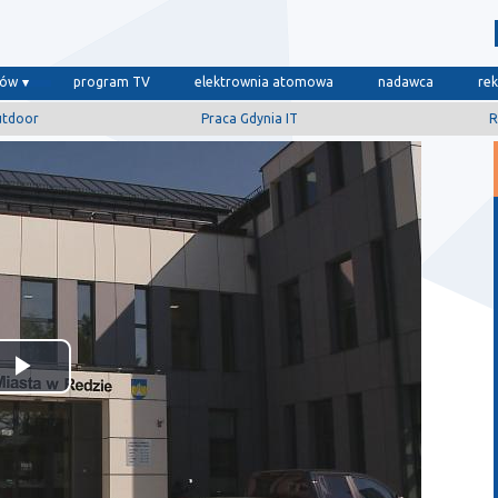
dów
program TV
elektrownia atomowa
nadawca
re
utdoor
Praca Gdynia IT
R
Odtwórz
wideo