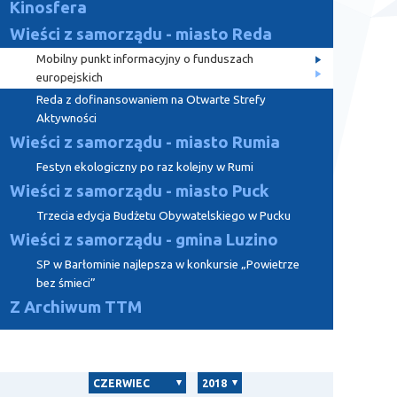
Kinosfera
Wieści z samorządu - miasto Reda
Mobilny punkt informacyjny o funduszach
europejskich
Reda z dofinansowaniem na Otwarte Strefy
Aktywności
Wieści z samorządu - miasto Rumia
Festyn ekologiczny po raz kolejny w Rumi
Wieści z samorządu - miasto Puck
Trzecia edycja Budżetu Obywatelskiego w Pucku
Wieści z samorządu - gmina Luzino
SP w Barłominie najlepsza w konkursie „Powietrze
bez śmieci”
Z Archiwum TTM
CZERWIEC
2018