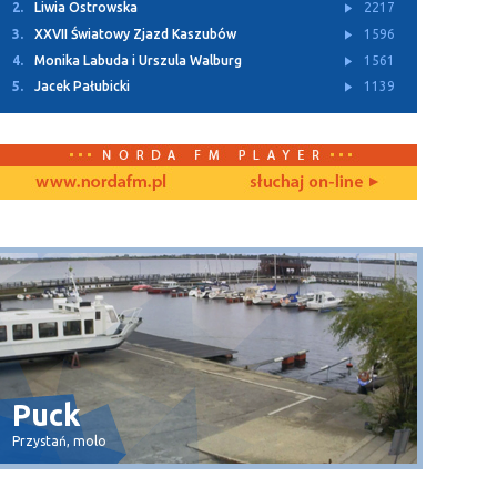
2.
Liwia Ostrowska
2217
3.
XXVII Światowy Zjazd Kaszubów
1596
4.
Monika Labuda i Urszula Walburg
1561
5.
Jacek Pałubicki
1139
Dębki
Wła
plaża
widok na 