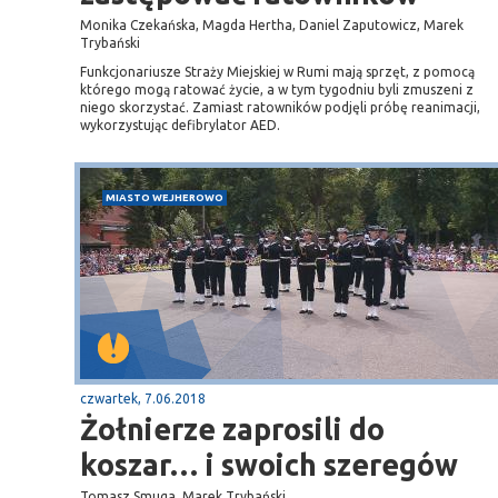
Monika Czekańska, Magda Hertha, Daniel Zaputowicz, Marek
Trybański
Funkcjonariusze Straży Miejskiej w Rumi mają sprzęt, z pomocą
którego mogą ratować życie, a w tym tygodniu byli zmuszeni z
niego skorzystać. Zamiast ratowników podjęli próbę reanimacji,
wykorzystując defibrylator AED.
MIASTO WEJHEROWO
czwartek, 7.06.2018
Żołnierze zaprosili do
koszar… i swoich szeregów
Tomasz Smuga, Marek Trybański