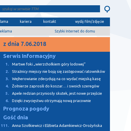
klama
kariera
kontakt
wyślij film/zdjęcie
eklama
Szybki Internet do domu
z dnia 7.06.2018
Serwis Informacyjny
1.
Martwe foki „wierzchołkiem góry lodowej”
2.
Strażnicy miejscy nie boją się zastępować ratowników
3.
Wejherowianie zdecydują na co wydać miejską kasę
4.
Żołnierze zaprosili do koszar… i swoich szeregów
5.
Apele redzian przyniosły skutek, jest nowe przejście
6.
Dzięki zwycięstwu otrzymają nową pracownie
Prognoza pogody
Gość dnia
111.
Anna Szołkiewicz i Elżbieta Adamkiewicz-Drożyńska