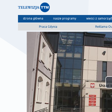
strona główna
nasze programy
wieści z samorzą
Praca Gdynia
Reklama O