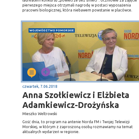
laureatem konkursu „powietrze bez śmieci”. Uczniowie za zajęcie
pierwszego miejsca otrzymali nagrodę w postaci wyposażenia
pracowni biologicznej, która niebawem powstanie w placówce.
WOJEWÓDZTWO POMORSKIE
czwartek, 7.06.2018
Anna Szołkiewicz i Elżbieta
Adamkiewicz-Drożyńska
Mieszko Weltrowski
Gość dnia, to program na antenie Norda FM i Twojej Telewizji
Morskiej, w którym z zaproszoną osobą rozmawiamy na temat
aktualnych wydarzeń w regionie.