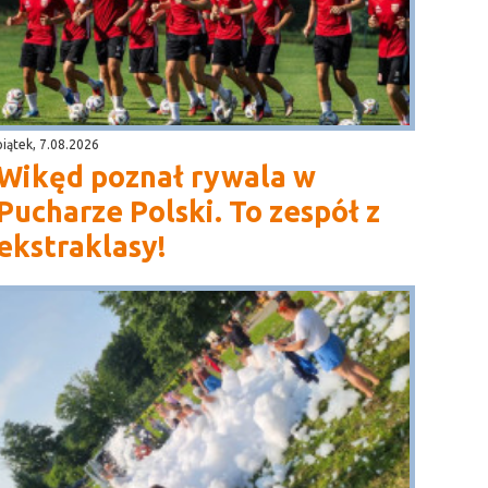
piątek, 7.08.2026
Wikęd poznał rywala w
Pucharze Polski. To zespół z
ekstraklasy!