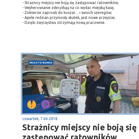
- Strażnicy miejscy nie boją się zastępować ratowników;
- Wejherowianie zdecydują na co wydać miejską kasę;
- Żołnierze zaprosili do koszar… i swoich szeregów;
- Apele redzian przyniosły skutek, jest nowe przejście;
- Dzięki zwycięstwu otrzymają nową pracownie.
MIASTO RUMIA
Sopot
czwartek, 7.06.2018
gą krajową nr 6
plaża
Strażnicy miejscy nie boją się
zastępować ratowników