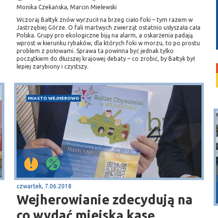
Monika Czekańska, Marcin Mielewski
Wczoraj Bałtyk znów wyrzucił na brzeg ciało foki – tym razem w
Jastrzębiej Górze. O fali martwych zwierząt ostatnio usłyszała cała
Polska. Grupy pro ekologiczne biją na alarm, a oskarżenia padają
wprost w kierunku rybaków, dla których foki w morzu, to po prostu
problem z połowami. Sprawa ta powinna być jednak tylko
początkiem do dłuższej krajowej debaty – co zrobić, by Bałtyk był
lepiej zarybiony i czystszy.
MIASTO WEJHEROWO
Puck
czwartek, 7.06.2018
Przystań, molo
Wejherowianie zdecydują na
co wydać miejską kasę