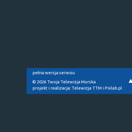
pełna wersja serwisu
© 2026 Twoja Telewizja Morska
projekt i realizacja:
Telewizja TTM
i
Pixlab.pl