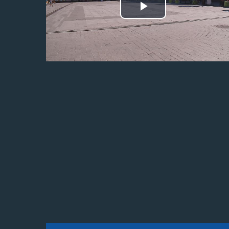
Odtwórz
wideo