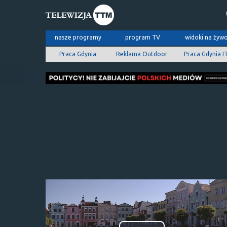
nasze programy
program TV
widoki na żyw
Praca Gdynia
Reklama Outdoor
Praca Gdynia I