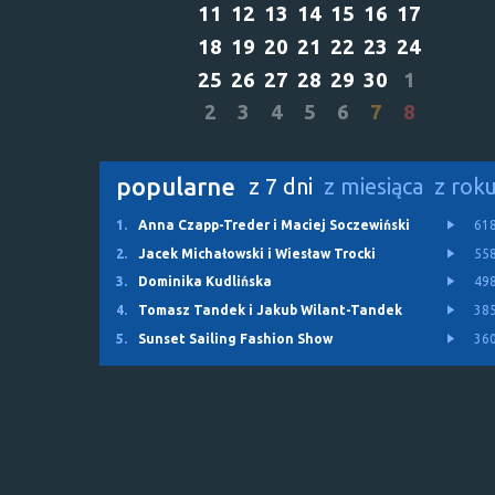
11
12
13
14
15
16
17
18
19
20
21
22
23
24
25
26
27
28
29
30
1
2
3
4
5
6
7
8
popularne
z 7 dni
z miesiąca
z rok
1.
Anna Czapp-Treder i Maciej Soczewiński
61
2.
Jacek Michałowski i Wiesław Trocki
55
3.
Dominika Kudlińska
49
4.
Tomasz Tandek i Jakub Wilant-Tandek
38
5.
Sunset Sailing Fashion Show
36