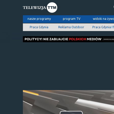
nasze programy
program TV
widoki na żyw
Praca Gdynia
Reklama Outdoor
Praca Gdynia I