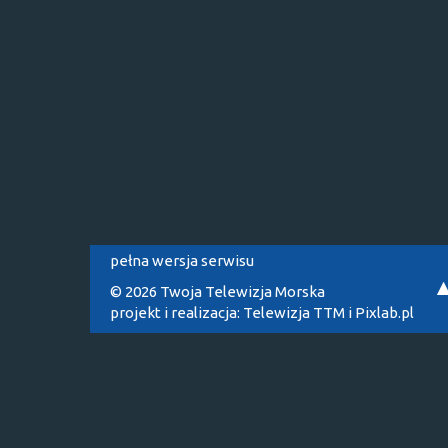
pełna wersja serwisu
© 2026 Twoja Telewizja Morska
projekt i realizacja:
Telewizja TTM
i
Pixlab.pl