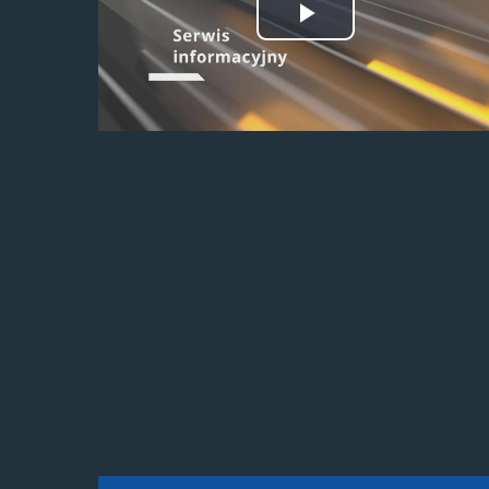
Odtwórz
wideo