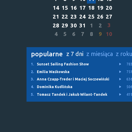
14
15
16
17
18
19
20
21
22
23
24
25
26
27
3
28
29
30
31
1
2
4
5
6
7
8
9
10
popularne
z 7 dni
z miesiąca
z rok
1.
Sunset Sailing Fashion Show
78
2.
Emilia Waśkowska
75
3.
Anna Czapp-Treder i Maciej Soczewiński
63
4.
Dominika Kudlińska
50
5.
Tomasz Tandek i Jakub Wilant-Tandek
41