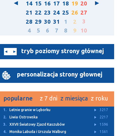
14
15
16
17
18
19
20
21
22
23
24
25
26
27
3
28
29
30
31
1
2
4
5
6
7
8
9
10
tryb poziomy strony głównej
personalizacja strony głownej
popularne
z 7 dni
z miesiąca
z roku
1.
Letnie granie w Lęborku
3217
2.
Liwia Ostrowska
2217
3.
XXVII Światowy Zjazd Kaszubów
1596
4.
Monika Labuda i Urszula Walburg
1561