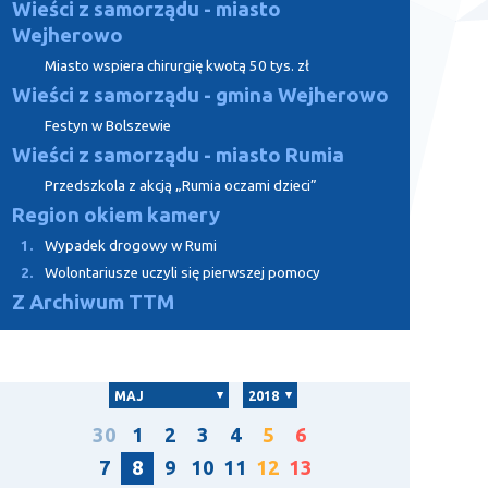
Wieści z samorządu - miasto
Wejherowo
Miasto wspiera chirurgię kwotą 50 tys. zł
Wieści z samorządu - gmina Wejherowo
Festyn w Bolszewie
Wieści z samorządu - miasto Rumia
Przedszkola z akcją „Rumia oczami dzieci”
Region okiem kamery
1.
Wypadek drogowy w Rumi
2.
Wolontariusze uczyli się pierwszej pomocy
Z Archiwum TTM
MAJ
2018
30
1
2
3
4
5
6
7
8
9
10
11
12
13