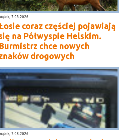
piątek, 7.08.2026
Łosie coraz częściej pojawiają
się na Półwyspie Helskim.
Burmistrz chce nowych
znaków drogowych
piątek, 7.08.2026