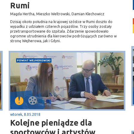
Rumi
Magda Hertha, Mieszko Weltrowski, Damian Klechowicz
Dzisiaj około południa na krajowej szóstce w Rumi doszło do
wypadku z udziałem czterech pojazdów. Trzy osoby zostały
przetransportowane do szpitala. Zdarzenie spowodowało
ogromne utrudnienia dla kierowców podróżujących zarówno w
stronę Wejherowa, jak i Gdyni.
POWIAT WEJHEROWSKI
Puck
Przystań, molo
wtorek, 8.05.2018
Kolejne pieniądze dla
sportowców i artystów