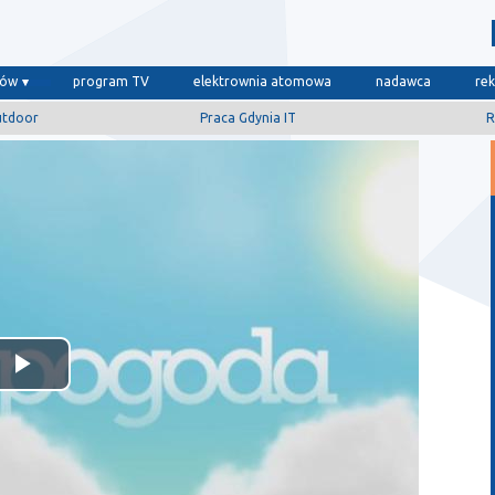
dów
program TV
elektrownia atomowa
nadawca
re
utdoor
Praca Gdynia IT
R
Odtwórz
wideo