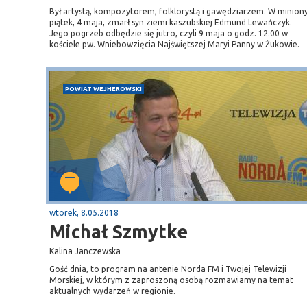
Był artystą, kompozytorem, folklorystą i gawędziarzem. W minion
piątek, 4 maja, zmarł syn ziemi kaszubskiej Edmund Lewańczyk.
Jego pogrzeb odbędzie się jutro, czyli 9 maja o godz. 12.00 w
kościele pw. Wniebowzięcia Najświętszej Maryi Panny w Żukowie.
POWIAT WEJHEROWSKI
wtorek, 8.05.2018
Michał Szmytke
Kalina Janczewska
Gość dnia, to program na antenie Norda FM i Twojej Telewizji
Morskiej, w którym z zaproszoną osobą rozmawiamy na temat
aktualnych wydarzeń w regionie.