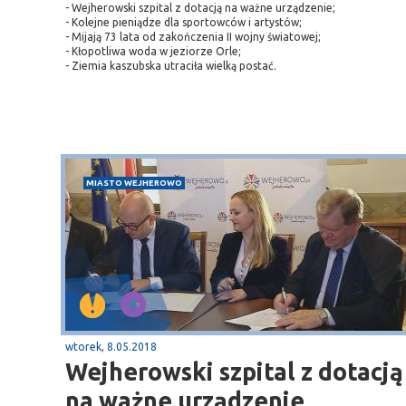
- Wejherowski szpital z dotacją na ważne urządzenie;
- Kolejne pieniądze dla sportowców i artystów;
- Mijają 73 lata od zakończenia II wojny światowej;
- Kłopotliwa woda w jeziorze Orle;
- Ziemia kaszubska utraciła wielką postać.
MIASTO WEJHEROWO
Sopot
gą krajową nr 6
plaża
wtorek, 8.05.2018
Wejherowski szpital z dotacją
na ważne urządzenie