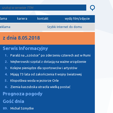
klama
kariera
kontakt
wyślij film/zdjęcie
eklama
Szybki Internet do domu
z dnia 8.05.2018
Serwis Informacyjny
1.
Paraliż na „szóstce” po zderzeniu czterech aut w Rumi
2.
Wejherowski szpital z dotacją na ważne urządzenie
3.
Kolejne pieniądze dla sportowców i artystów
4.
Mijają 73 lata od zakończenia II wojny światowej
5.
Kłopotliwa woda w jeziorze Orle
6.
Ziemia kaszubska utraciła wielką postać
Prognoza pogody
Gość dnia
89.
Michał Szmytke