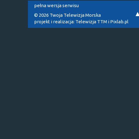
pełna wersja serwisu
© 2026 Twoja Telewizja Morska
projekt i realizacja:
Telewizja TTM
i
Pixlab.pl