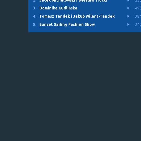
2.
Jacek Michałowski i Wiesław Trocki
55
3.
Dominika Kudlińska
49
4.
Tomasz Tandek i Jakub Wilant-Tandek
38
5.
Sunset Sailing Fashion Show
34