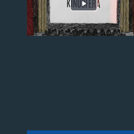
Odtwórz
wideo