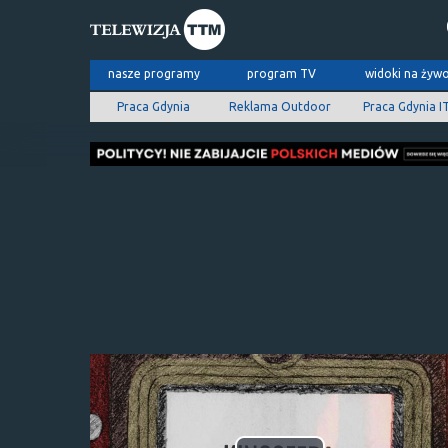
nasze programy
program TV
widoki na żyw
Praca Gdynia
Reklama Outdoor
Praca Gdynia I