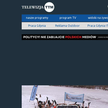
nasze programy
program TV
widoki na żyw
Praca Gdynia
Reklama Outdoor
Praca Gdynia I