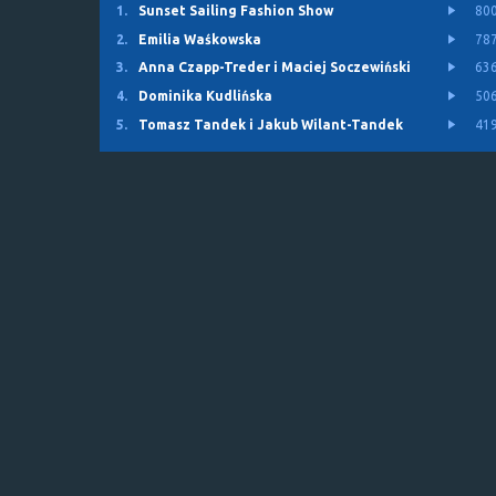
1.
Sunset Sailing Fashion Show
80
2.
Emilia Waśkowska
78
3.
Anna Czapp-Treder i Maciej Soczewiński
63
4.
Dominika Kudlińska
50
5.
Tomasz Tandek i Jakub Wilant-Tandek
41