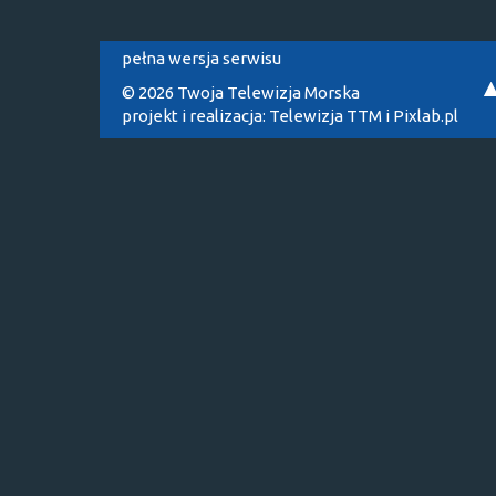
pełna wersja serwisu
© 2026 Twoja Telewizja Morska
projekt i realizacja:
Telewizja TTM
i
Pixlab.pl