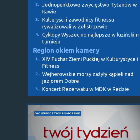
Jednopunktowe zwycięstwo Tytanów w
2.
Iławie
Kulturyści i zawodnicy fitnessu
3.
rywalizowali w Żelistrzewie
Cyklopy Wyszecino najlepsze w luzińskim
4.
turnieju
Region okiem kamery
XIV Puchar Ziemi Puckiej w Kulturystyce i
1.
Fitness
Wejherowskie morsy zażyły kąpieli nad
2.
jeziorem Dobre
Koncert Rezerwatu w MDK w Redzie
3.
WOJEWÓDZTWO POMORSKIE