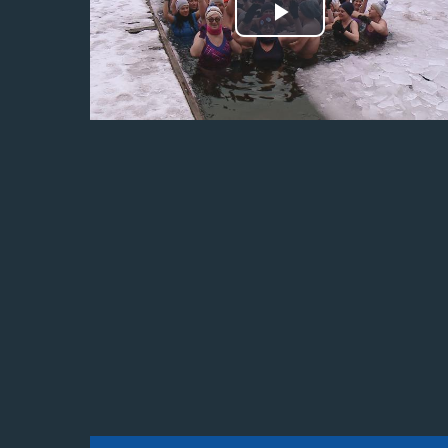
Odtwórz
wideo