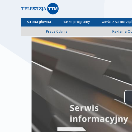
strona główna
nasze programy
wieści z samorzą
Praca Gdynia
Reklama O