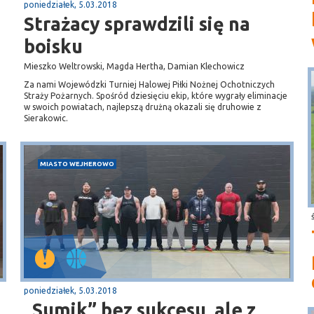
poniedziałek, 5.03.2018
Strażacy sprawdzili się na
boisku
Mieszko Weltrowski, Magda Hertha, Damian Klechowicz
Za nami Wojewódzki Turniej Halowej Piłki Nożnej Ochotniczych
Straży Pożarnych. Spośród dziesięciu ekip, które wygrały eliminacje
w swoich powiatach, najlepszą drużną okazali się druhowie z
Sierakowic.
MIASTO WEJHEROWO
poniedziałek, 5.03.2018
„Sumik” bez sukcesu, ale z