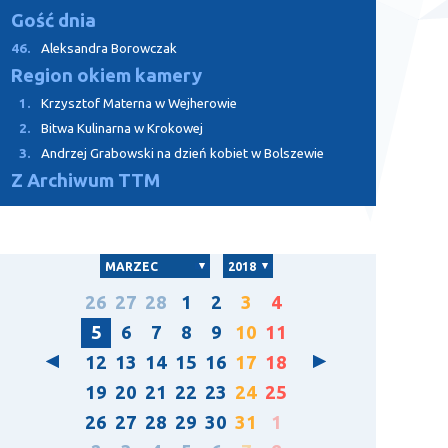
Gość dnia
46.
Aleksandra Borowczak
Region okiem kamery
1.
Krzysztof Materna w Wejherowie
2.
Bitwa Kulinarna w Krokowej
3.
Andrzej Grabowski na dzień kobiet w Bolszewie
Z Archiwum TTM
MARZEC
2018
26
27
28
1
2
3
4
5
6
7
8
9
10
11
12
13
14
15
16
17
18
19
20
21
22
23
24
25
26
27
28
29
30
31
1