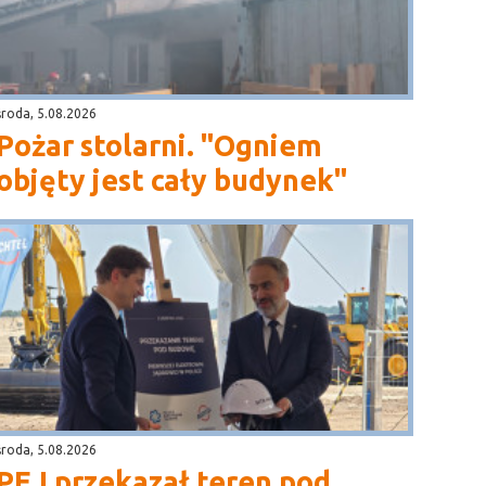
środa, 5.08.2026
Pożar stolarni. "Ogniem
objęty jest cały budynek"
środa, 5.08.2026
PEJ przekazał teren pod