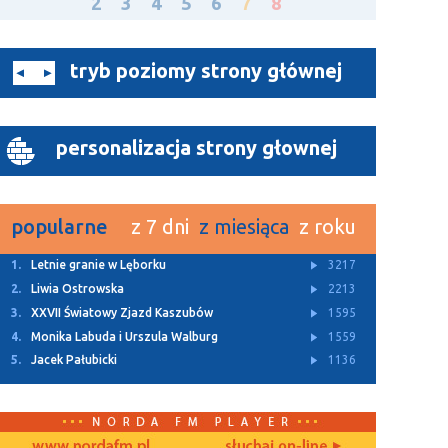
2
3
4
5
6
7
8
tryb poziomy strony głównej
personalizacja strony głownej
popularne
z 7 dni
z miesiąca
z roku
1.
Letnie granie w Lęborku
3217
2.
Liwia Ostrowska
2213
3.
XXVII Światowy Zjazd Kaszubów
1595
4.
Monika Labuda i Urszula Walburg
1559
5.
Jacek Pałubicki
1136