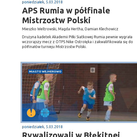
poniedziałek, 5.03.2018
APS Rumia w półfinale
Mistrzostw Polski
Mieszko Weltrowski, Magda Hertha, Damian Klechowicz
Drużyna kadetek Akademii Piłki Siatkowej Rumia pewnie wygrała
wczorajszy mecz z OTPS Nike Ostrołęka i zakwalifikowała się do
półfinałów turnieju Mistrzostw Polski.
MIASTO WEJHEROWO
poniedziałek, 5.03.2018
Rywalizowali w Błękitnej