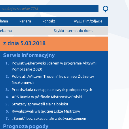
klama
kariera
kontakt
wyślij film/zdjęcie
eklama
Szybki Internet do domu
z dnia 5.03.2018
Serwis Informacyjny
1.
Powiat wejherowski liderem w programie Aktywni
Pomorzanie 2020
2.
Pobiegli „Wilczym Tropem” ku pamięci Żołnierzy
Niezłomnych
3.
Przedszkola czekają na nowych podopiecznych
4.
APS Rumia w półfinale Mistrzostw Polski
5.
Strażacy sprawdzili się na boisku
6.
Rywalizowali w Błękitnej Lidze Mistrzów
7.
„Sumik” bez sukcesu, ale z doświadczeniem
Prognoza pogody