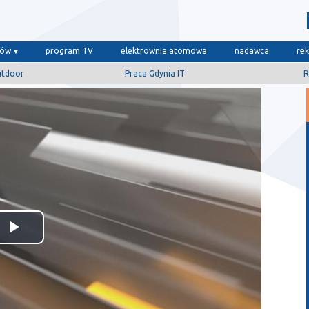
dów
program TV
elektrownia atomowa
nadawca
re
utdoor
Praca Gdynia IT
R
Odtwórz
wideo