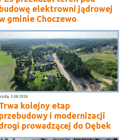
budowę elektrowni jądrowej
w gminie Choczewo
środa, 5.08.2026
Trwa kolejny etap
przebudowy i modernizacji
drogi prowadzącej do Dębek