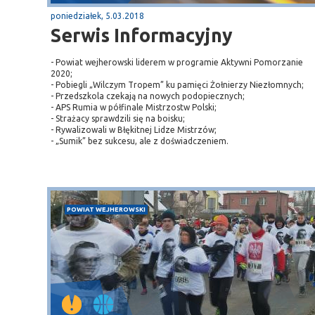
poniedziałek, 5.03.2018
Serwis Informacyjny
- Powiat wejherowski liderem w programie Aktywni Pomorzanie
2020;
- Pobiegli „Wilczym Tropem” ku pamięci Żołnierzy Niezłomnych;
- Przedszkola czekają na nowych podopiecznych;
- APS Rumia w półfinale Mistrzostw Polski;
- Strażacy sprawdzili się na boisku;
- Rywalizowali w Błękitnej Lidze Mistrzów;
Sopot
- „Sumik” bez sukcesu, ale z doświadczeniem.
gą krajową nr 6
plaża
POWIAT WEJHEROWSKI