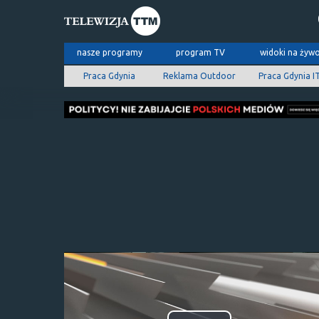
nasze programy
program TV
widoki na żyw
Praca Gdynia
Reklama Outdoor
Praca Gdynia I