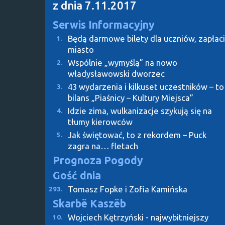
z dnia 7.11.2017
Serwis Informacyjny
Będą darmowe bilety dla uczniów, zapłaci
1.
miasto
Wspólnie „wymyślą” na nowo
2.
władysławowski dworzec
43 wydarzenia i kilkuset uczestników – to
3.
bilans „Piaśnicy – Kultury Miejsca”
Idzie zima, wulkanizacje szykują się na
4.
tłumy kierowców
Jak świętować, to z rekordem – Puck
5.
zagra na… fletach
Prognoza Pogody
Gość dnia
Tomasz Fopke i Zofia Kamińska
293.
Skarbë Kaszëb
Wojciech Kętrzyński - najwybitniejszy
10.