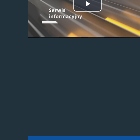
Odtwórz
wideo