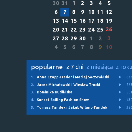
30
31
1
2
3
4
5
6
7
8
9
10
11
12
13
14
15
16
17
18
19
26
20
21
22
23
24
25
3
27
28
29
30
1
2
4
5
6
7
8
9
10
popularne
z 7 dni
z miesiąca
z rok
1.
Anna Czapp-Treder i Maciej Soczewiński
63
2.
Jacek Michałowski i Wiesław Trocki
56
3.
Dominika Kudlińska
50
4.
Sunset Sailing Fashion Show
43
5.
Tomasz Tandek i Jakub Wilant-Tandek
38