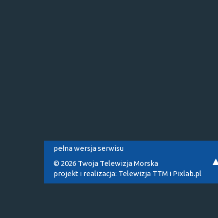
pełna wersja serwisu
© 2026 Twoja Telewizja Morska
projekt i realizacja:
Telewizja TTM
i
Pixlab.pl