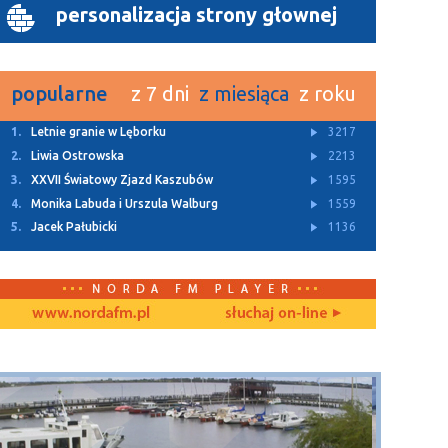
personalizacja strony głownej
popularne
z 7 dni
z miesiąca
z roku
1.
Letnie granie w Lęborku
3217
2.
Liwia Ostrowska
2213
3.
XXVII Światowy Zjazd Kaszubów
1595
4.
Monika Labuda i Urszula Walburg
1559
5.
Jacek Pałubicki
1136