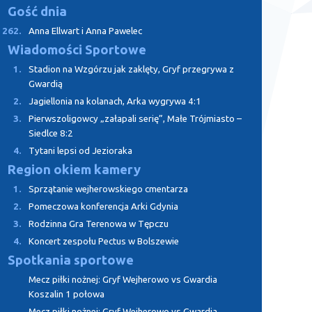
Gość dnia
262.
Anna Ellwart i Anna Pawelec
Wiadomości Sportowe
1.
Stadion na Wzgórzu jak zaklęty, Gryf przegrywa z
Gwardią
2.
Jagiellonia na kolanach, Arka wygrywa 4:1
3.
Pierwszoligowcy „załapali serię”, Małe Trójmiasto –
Siedlce 8:2
4.
Tytani lepsi od Jezioraka
Region okiem kamery
1.
Sprzątanie wejherowskiego cmentarza
2.
Pomeczowa konferencja Arki Gdynia
3.
Rodzinna Gra Terenowa w Tępczu
4.
Koncert zespołu Pectus w Bolszewie
Spotkania sportowe
Mecz piłki nożnej: Gryf Wejherowo vs Gwardia
Koszalin 1 połowa
Mecz piłki nożnej: Gryf Wejherowo vs Gwardia