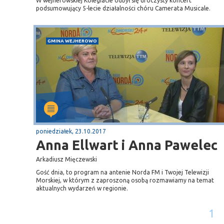
W wejherowskiej Kolegiacie odbył się uroczysty koncert
podsumowujący 5-lecie działalności chóru Camerata Musicale.
GMINA WEJHEROWO
poniedziałek, 23.10.2017
Anna Ellwart i Anna Pawelec
Arkadiusz Mięczewski
Gość dnia, to program na antenie Norda FM i Twojej Telewizji
Morskiej, w którym z zaproszoną osobą rozmawiamy na temat
aktualnych wydarzeń w regionie.
1