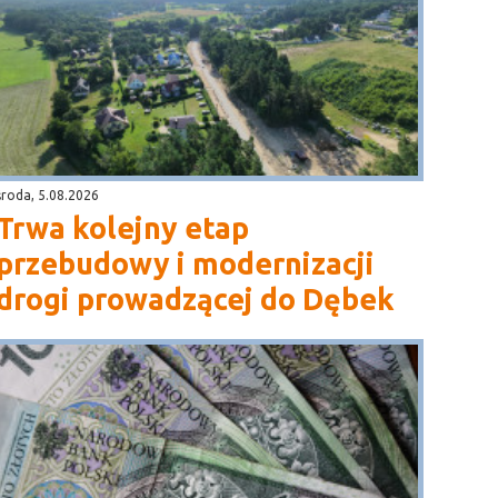
środa, 5.08.2026
Trwa kolejny etap
przebudowy i modernizacji
drogi prowadzącej do Dębek