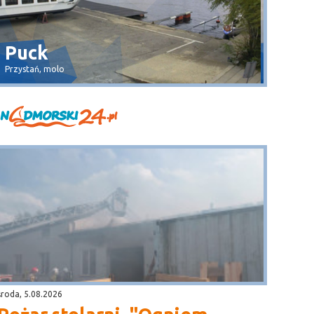
Dębki
Wła
plaża
widok na 
środa, 5.08.2026