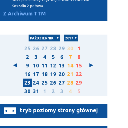
Koszalin 2 połowa
Z Archiwum TTM
PAŹDZIERNIK
2017
25
26
27
28
29
30
1
2
3
4
5
6
7
8
9
10
11
12
13
14
15
16
17
18
19
20
21
22
23
24
25
26
27
28
29
30
31
1
2
3
4
5
tryb poziomy strony głównej