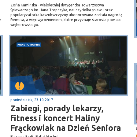
Zofia Kamińska - wieloletniej dyrygentka Towarzystwa
Śpiewaczego im. Jana Trepczyka, nauczycielka śpiewu oraz
popularyzatorka kaszubszczyzny uhonorowana została nagrodą
e
Remusa, a więc wyróżnieniem, które przyznaje starosta powiatu
Puck
wejherowskiego.
Przystań, molo
MIASTO RUMIA
poniedziałek, 23.10.2017
Zabiegi, porady lekarzy,
fitness i koncert Haliny
Frąckowiak na Dzień Seniora
Patrycja Białk, Rafał Machol