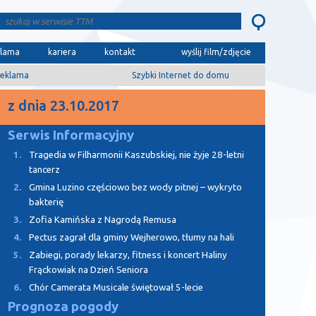
klama
kariera
kontakt
wyślij film/zdjęcie
eklama
Szybki Internet do domu
z dnia 23.10.2017
Serwis Informacyjny
1.
Tragedia w Filharmonii Kaszubskiej, nie żyje 28-letni
tancerz
2.
Gmina Luzino częściowo bez wody pitnej – wykryto
bakterię
3.
Zofia Kamińska z Nagrodą Remusa
4.
Pectus zagrał dla gminy Wejherowo, tłumy na hali
5.
Zabiegi, porady lekarzy, fitness i koncert Haliny
Frąckowiak na Dzień Seniora
6.
Chór Camerata Musicale świętował 5-lecie
Prognoza pogody