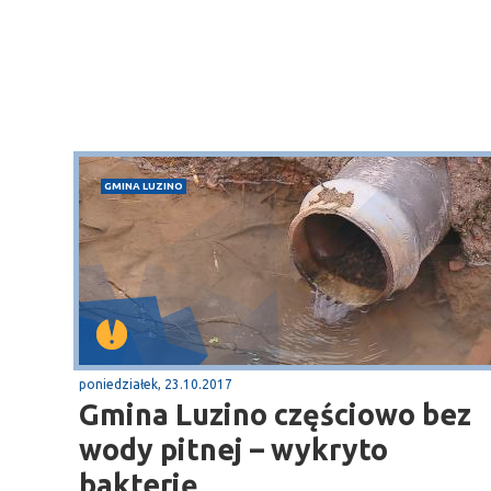
GMINA LUZINO
poniedziałek, 23.10.2017
Gmina Luzino częściowo bez
wody pitnej – wykryto
bakterię