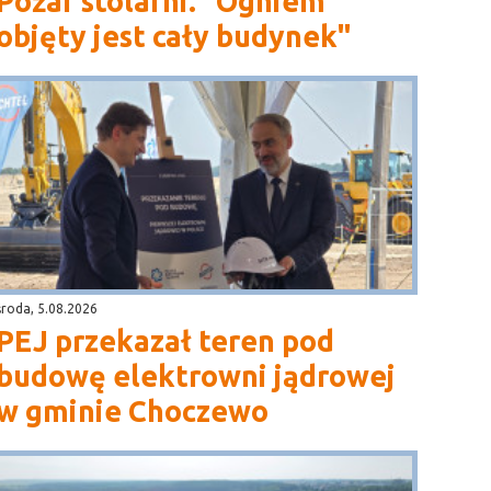
Pożar stolarni. "Ogniem
objęty jest cały budynek"
środa, 5.08.2026
PEJ przekazał teren pod
budowę elektrowni jądrowej
w gminie Choczewo