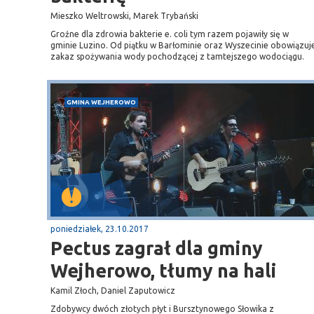
Mieszko Weltrowski, Marek Trybański
Groźne dla zdrowia bakterie e. coli tym razem pojawiły się w
gminie Luzino. Od piątku w Barłominie oraz Wyszecinie obowiązuj
Sopot
zakaz spożywania wody pochodzącej z tamtejszego wodociągu.
gą krajową nr 6
plaża
GMINA WEJHEROWO
poniedziałek, 23.10.2017
Pectus zagrał dla gminy
Wejherowo, tłumy na hali
Kamil Złoch, Daniel Zaputowicz
Zdobywcy dwóch złotych płyt i Bursztynowego Słowika z