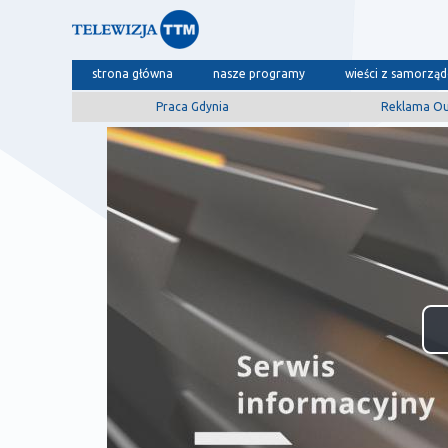
strona główna
nasze programy
wieści z samorzą
Praca Gdynia
Reklama O