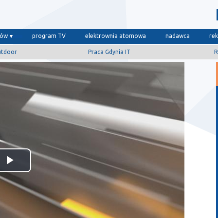
dów
program TV
elektrownia atomowa
nadawca
re
utdoor
Praca Gdynia IT
R
Odtwórz
wideo