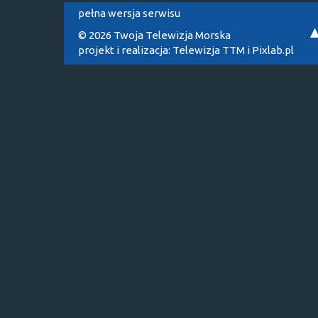
pełna wersja serwisu
© 2026 Twoja Telewizja Morska
projekt i realizacja:
Telewizja TTM
i
Pixlab.pl