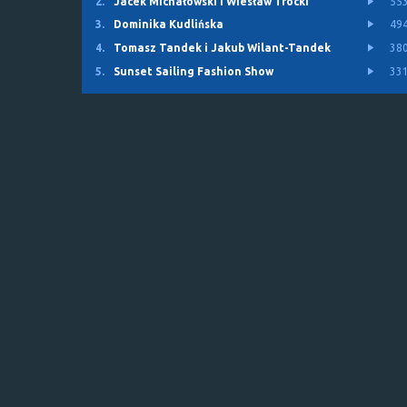
2.
Jacek Michałowski i Wiesław Trocki
55
3.
Dominika Kudlińska
49
4.
Tomasz Tandek i Jakub Wilant-Tandek
38
5.
Sunset Sailing Fashion Show
33