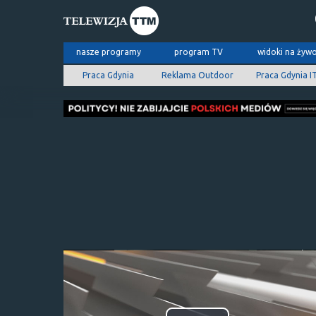
nasze programy
program TV
widoki na żyw
Praca Gdynia
Reklama Outdoor
Praca Gdynia I