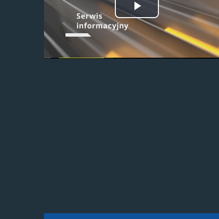
Odtwórz
wideo