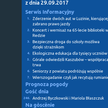
z dnia 29.09.2017
Serwis Informacyjny
Zderzenie dwóch aut w Luzinie, kierujące
1.
zabrano prawo jazdy
Koncert i wernisaż na 65-lecie biblioteki 
2.
Redzie
Bezpieczna droga do szkoły możliwa
3.
dzięki strażnikom
Ekologiczna edukacja dla tysięcy uczniów
4.
Górale odwiedzili Kaszubów – współprac
5.
trwa
Seniorzy z powiatu podróżują wspólnie
6.
Wierszogadanie czyli jak recytują rumiani
7.
Prognoza pogody
Gość dnia
Andrzej Byczkowski i Mariola Błaszczuk
246.
Na gòscënie