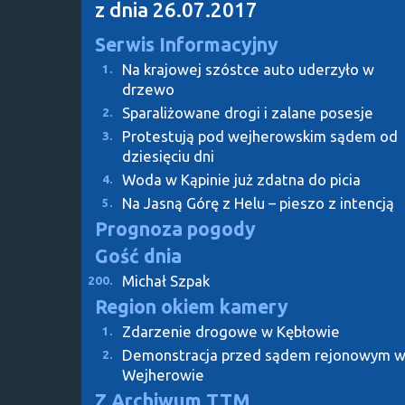
z dnia 26.07.2017
Serwis Informacyjny
Na krajowej szóstce auto uderzyło w
1.
drzewo
Sparaliżowane drogi i zalane posesje
2.
Protestują pod wejherowskim sądem od
3.
dziesięciu dni
Woda w Kąpinie już zdatna do picia
4.
Na Jasną Górę z Helu – pieszo z intencją
5.
Prognoza pogody
Gość dnia
Michał Szpak
200.
Region okiem kamery
Zdarzenie drogowe w Kębłowie
1.
Demonstracja przed sądem rejonowym 
2.
Wejherowie
Z Archiwum TTM