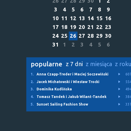
26
27
28
29
30
1
2
3
4
5
6
7
8
9
10
11
12
13
14
15
16
17
18
19
20
21
22
23
24
25
26
27
28
29
30
31
1
2
3
4
5
6
popularne
z 7 dni
z miesiąca
z rok
1.
Anna Czapp-Treder i Maciej Soczewiński
60
2.
Jacek Michałowski i Wiesław Trocki
55
3.
Dominika Kudlińska
49
4.
Tomasz Tandek i Jakub Wilant-Tandek
38
5.
Sunset Sailing Fashion Show
33