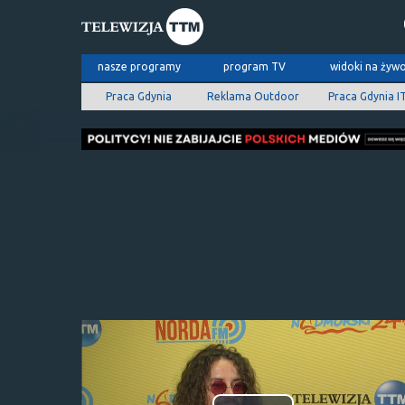
nasze programy
program TV
widoki na żyw
Praca Gdynia
Reklama Outdoor
Praca Gdynia I