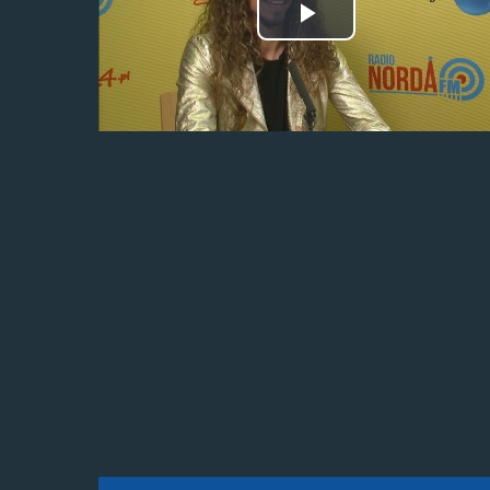
Odtwórz
wideo