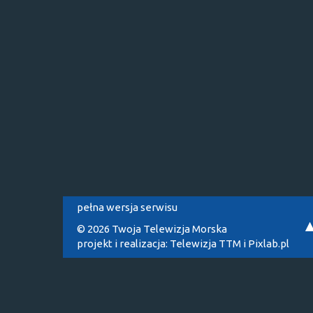
pełna wersja serwisu
© 2026 Twoja Telewizja Morska
projekt i realizacja:
Telewizja TTM
i
Pixlab.pl