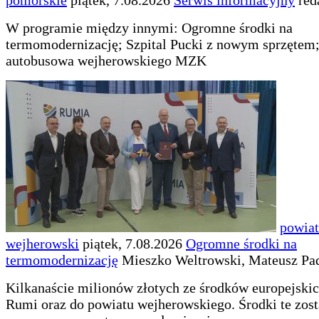
pomorskie
piątek, 7.08.2026
Serwis informacyjny
red
W programie między innymi: Ogromne środki na
termomodernizację; Szpital Pucki z nowym sprzętem;
autobusowa wejherowskiego MZK
powiat
wejherowski
piątek, 7.08.2026
Ogromne środki na
termomodernizację
Mieszko Weltrowski, Mateusz Pa
Kilkanaście milionów złotych ze środków europejskich
Rumi oraz do powiatu wejherowskiego. Środki te zos