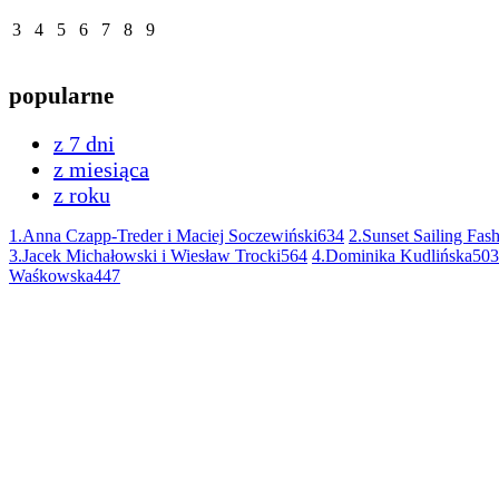
3
4
5
6
7
8
9
popularne
z 7 dni
z miesiąca
z roku
1.
Anna Czapp-Treder i Maciej Soczewiński
634
2.
Sunset Sailing Fa
3.
Jacek Michałowski i Wiesław Trocki
564
4.
Dominika Kudlińska
503
Waśkowska
447