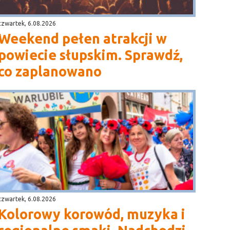
czwartek, 6.08.2026
Weekend pełen atrakcji w
powiecie słupskim. Sprawdź,
co zaplanowano
czwartek, 6.08.2026
Kolorowy korowód, muzyka i