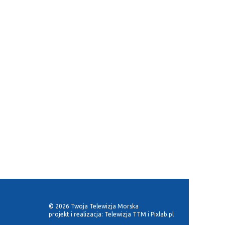
© 2026 Twoja Telewizja Morska
projekt i realizacja:
Telewizja TTM
i
Pixlab.pl