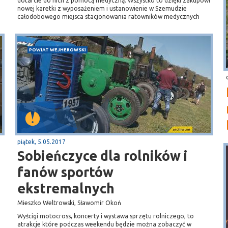
dotarcie do nich z pomocą medyczną. Wszystko to dzięki zakupowi
nowej karetki z wyposażeniem i ustanowienie w Szemudzie
całodobowego miejsca stacjonowania ratowników medycznych
POWIAT WEJHEROWSKI
piątek, 5.05.2017
Sobieńczyce dla rolników i
fanów sportów
ekstremalnych
Mieszko Weltrowski, Sławomir Okoń
Wyścigi motocross, koncerty i wystawa sprzętu rolniczego, to
atrakcje które podczas weekendu będzie można zobaczyć w