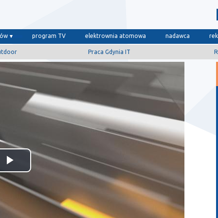
dów
program TV
elektrownia atomowa
nadawca
re
utdoor
Praca Gdynia IT
R
Odtwórz
wideo