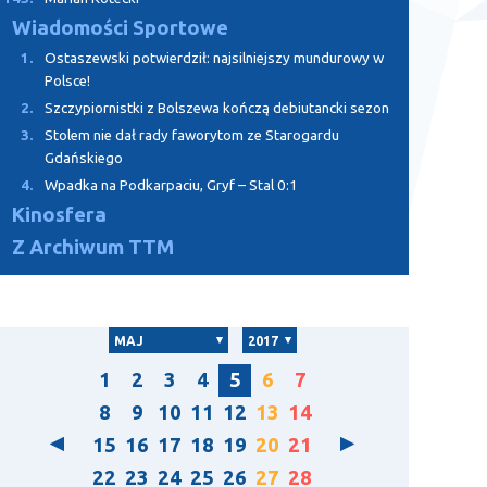
Wiadomości Sportowe
1.
Ostaszewski potwierdził: najsilniejszy mundurowy w
Polsce!
2.
Szczypiornistki z Bolszewa kończą debiutancki sezon
3.
Stolem nie dał rady faworytom ze Starogardu
Gdańskiego
4.
Wpadka na Podkarpaciu, Gryf – Stal 0:1
Kinosfera
Z Archiwum TTM
MAJ
2017
1
2
3
4
5
6
7
8
9
10
11
12
13
14
15
16
17
18
19
20
21
22
23
24
25
26
27
28