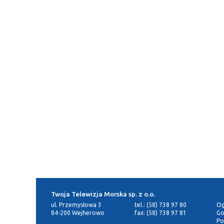
Twoja Telewizja Morska sp. z o.o.
ul. Przemysłowa 3
tel.: (58) 738 97 80
Og
84-200 Wejherowo
fax: (58) 738 97 81
Go
Po