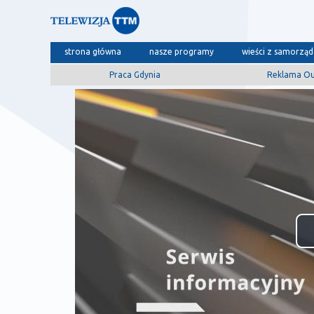
strona główna
nasze programy
wieści z samorzą
Praca Gdynia
Reklama O