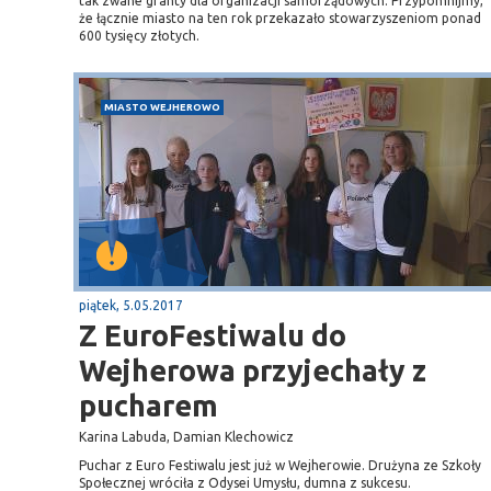
tak zwane granty dla organizacji samorządowych. Przypomnijmy,
że łącznie miasto na ten rok przekazało stowarzyszeniom ponad
600 tysięcy złotych.
MIASTO WEJHEROWO
piątek, 5.05.2017
Z EuroFestiwalu do
Wejherowa przyjechały z
pucharem
Karina Labuda, Damian Klechowicz
Puchar z Euro Festiwalu jest już w Wejherowie. Drużyna ze Szkoły
Społecznej wróciła z Odysei Umysłu, dumna z sukcesu.