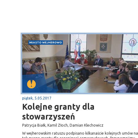
MIASTO WEJHEROWO
Sopot
gą krajową nr 6
plaża
piątek, 5.05.2017
Kolejne granty dla
stowarzyszeń
Patrycja Białk, Kamil Złoch, Damian Klechowicz
W wejherowskim ratuszu podpisano kilkanaście kolejnych umów na