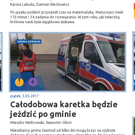
Karina Labuda, Damian Klechowicz
Po języku polskim przyszedł czas na matematykę. Maturzyści mieli
170 minut i 34 zadania do rozwiązania. W tym roku, jak twierdzą
królowa nauk była wyjątkowo łaskawa.
GMINA SZEMUD
Puck
Przystań, molo
piątek, 5.05.2017
Całodobowa karetka będzie
jeździć po gminie
Mieszko Weltrowski, Sławomir Okoń
Mieszkańcy gminy Szemud od kilku dni mogą liczyć na szybsze