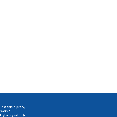
łoszenie o pracę
Work.pl
lityka prywatności