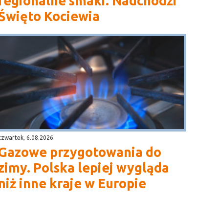
regionalne smaki. Nadchodzi
Święto Kociewia
czwartek, 6.08.2026
Gazowe przygotowania do
zimy. Polska lepiej wygląda
niż inne kraje w Europie