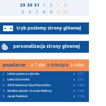
29
30
31
1
2
3
4
5
6
7
8
9
10
11
tryb poziomy strony głównej
personalizacja strony głownej
popularne
z 7 dni
z miesiąca
z roku
1.
Letnie granie w Lęborku
3217
2.
Liwia Ostrowska
2215
3.
XXVII Światowy Zjazd Kaszubów
1596
4.
Monika Labuda i Urszula Walburg
1560
5.
Jacek Pałubicki
1136