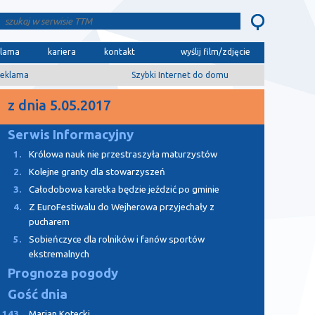
klama
kariera
kontakt
wyślij film/zdjęcie
eklama
Szybki Internet do domu
z dnia 5.05.2017
Serwis Informacyjny
1.
Królowa nauk nie przestraszyła maturzystów
2.
Kolejne granty dla stowarzyszeń
3.
Całodobowa karetka będzie jeździć po gminie
4.
Z EuroFestiwalu do Wejherowa przyjechały z
pucharem
5.
Sobieńczyce dla rolników i fanów sportów
ekstremalnych
Prognoza pogody
Gość dnia
143.
Marian Kotecki