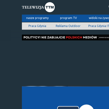
nasze programy
program TV
widoki na żyw
Praca Gdynia
Reklama Outdoor
Praca Gdynia I