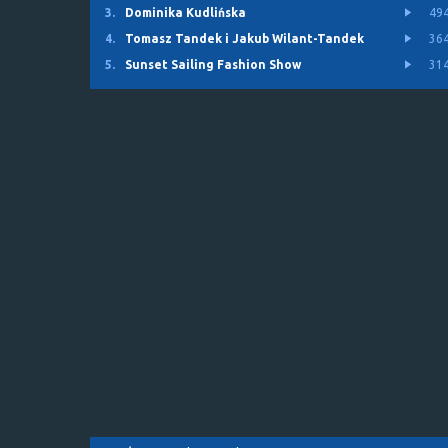
3.
Dominika Kudlińska
49
4.
Tomasz Tandek i Jakub Wilant-Tandek
36
5.
Sunset Sailing Fashion Show
31