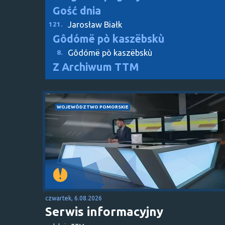
Gość dnia
Jarosław Białk
121.
Gôdómë pò kaszëbskù
Gôdómë pò kaszëbskù
8.
Z Archiwum TTM
WOJEWÓDZTWO POMORSKIE
czwartek, 6.08.2026
Serwis informacyjny