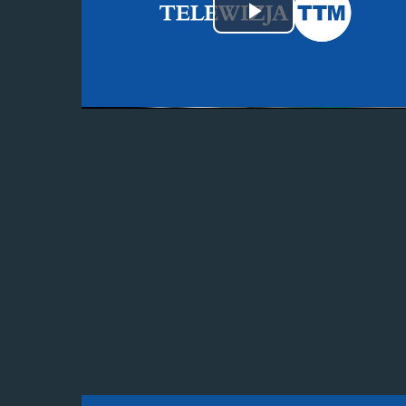
Odtwórz
wideo