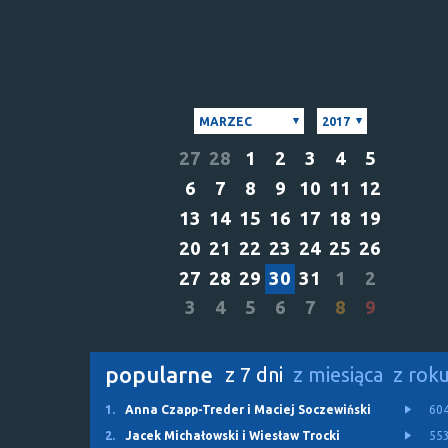
MARZEC
2017
27
28
1
2
3
4
5
6
7
8
9
10
11
12
13
14
15
16
17
18
19
20
21
22
23
24
25
26
27
28
29
30
31
1
2
3
4
5
6
7
8
9
popularne
z 7 dni
z miesiąca
z rok
1.
Anna Czapp-Treder i Maciej Soczewiński
60
2.
Jacek Michałowski i Wiesław Trocki
55