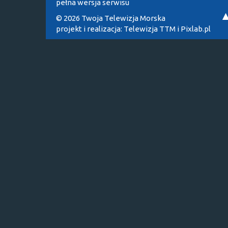
pełna wersja serwisu
© 2026 Twoja Telewizja Morska
projekt i realizacja:
Telewizja TTM
i
Pixlab.pl