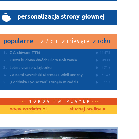
personalizacja strony głownej
popularne
z 7 dni
z miesiąca
z roku
1.
Z Archiwum TTM
11473
2.
Rusza budowa dwóch ulic w Bolszewie
4931
3.
Letnie granie w Lęborku
3217
4.
Za nami Kaszubski Kiermasz Wielkanocny
3143
5.
„Lodówka społeczna” stanęła w Redzie
3113