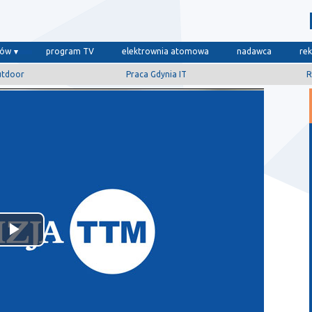
dów
program TV
elektrownia atomowa
nadawca
re
utdoor
Praca Gdynia IT
R
Odtwórz
wideo