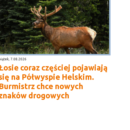
piątek, 7.08.2026
Łosie coraz częściej pojawiają
się na Półwyspie Helskim.
Burmistrz chce nowych
znaków drogowych