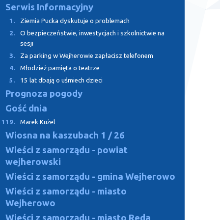
Serwis Informacyjny
1.
Ziemia Pucka dyskutuje o problemach
2.
O bezpieczeństwie, inwestycjach i szkolnictwie na
sesji
3.
Za parking w Wejherowie zapłacisz telefonem
4.
Młodzież pamięta o teatrze
5.
15 lat dbają o uśmiech dzieci
Prognoza pogody
Gość dnia
119.
Marek Kużel
Wiosna na kaszubach
1 / 26
Wieści z samorządu - powiat
wejherowski
Wieści z samorządu - gmina Wejherowo
Wieści z samorządu - miasto
Wejherowo
Wieści z samorządu - miasto Reda