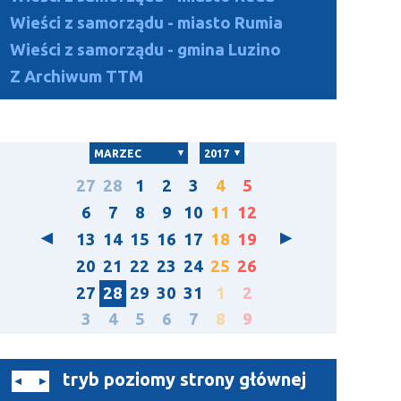
Wieści z samorządu - miasto Rumia
Wieści z samorządu - gmina Luzino
Z Archiwum TTM
MARZEC
2017
27
28
1
2
3
4
5
6
7
8
9
10
11
12
13
14
15
16
17
18
19
20
21
22
23
24
25
26
27
28
29
30
31
1
2
3
4
5
6
7
8
9
tryb poziomy strony głównej