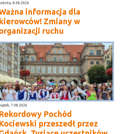
sobota, 8.08.2026
Ważna informacja dla
kierowców! Zmiany w
organizacji ruchu
piątek, 7.08.2026
Rekordowy Pochód
Kociewski przeszedł przez
Gdańsk. Tysiące uczestników