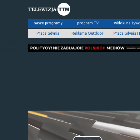
nasze programy
program TV
widoki na żyw
Praca Gdynia
Reklama Outdoor
Praca Gdynia I