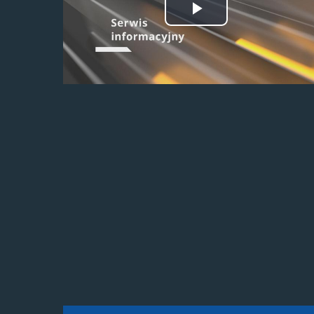
Odtwórz
wideo