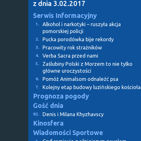
z dnia 3.02.2017
Serwis Informacyjny
Alkohol i narkotyki – ruszyła akcja
1.
pomorskiej policji
Pucka porodówka bije rekordy
2.
Pracowity rok strażników
3.
Verba Sacra przed nami
4.
Zaślubiny Polski z Morzem to nie tylko
5.
główne uroczystości
Pomóż Animalsom odnaleźć psa
6.
Kolejny etap budowy luzińskiego kościoła
7.
Prognoza pogody
Gość dnia
Denis i Milana Khyzhavscy
82.
Kinosfera
Wiadomości Sportowe