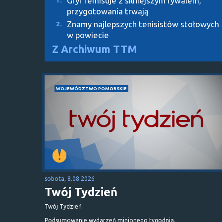
Gryf remisuje z silniejszym rywalem,
1.
przygotowania trwają
Znamy najlepszych tenisistów stołowych
2.
w powiecie
Z Archiwum TTM
WOJEWÓDZTWO POMORSKIE
sobota, 8.08.2026
Twój Tydzień
Twój Tydzień
Podsumowanie wydarzeń minionego tygodnia.