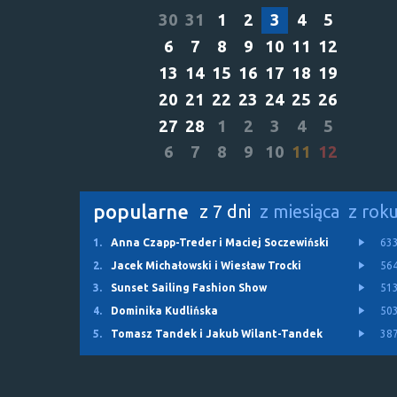
30
31
1
2
3
4
5
6
7
8
9
10
11
12
13
14
15
16
17
18
19
20
21
22
23
24
25
26
27
28
1
2
3
4
5
6
7
8
9
10
11
12
popularne
z 7 dni
z miesiąca
z rok
1.
Anna Czapp-Treder i Maciej Soczewiński
63
2.
Jacek Michałowski i Wiesław Trocki
56
3.
Sunset Sailing Fashion Show
51
4.
Dominika Kudlińska
50
5.
Tomasz Tandek i Jakub Wilant-Tandek
38