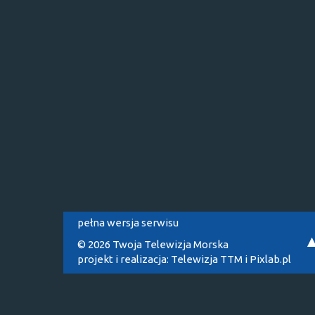
pełna wersja serwisu
© 2026 Twoja Telewizja Morska
projekt i realizacja:
Telewizja TTM
i
Pixlab.pl