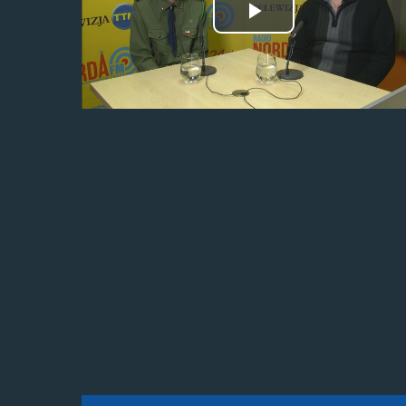
Odtwórz
wideo