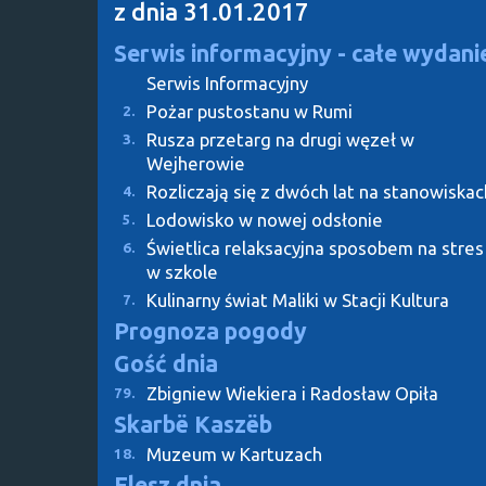
z dnia 31.01.2017
Serwis informacyjny - całe wydani
Serwis Informacyjny
Pożar pustostanu w Rumi
2.
Rusza przetarg na drugi węzeł w
3.
Wejherowie
Rozliczają się z dwóch lat na stanowiskac
4.
Lodowisko w nowej odsłonie
5.
Świetlica relaksacyjna sposobem na stres
6.
w szkole
Kulinarny świat Maliki w Stacji Kultura
7.
Prognoza pogody
Gość dnia
Zbigniew Wiekiera i Radosław Opiła
79.
Skarbë Kaszëb
Muzeum w Kartuzach
18.
Flesz dnia