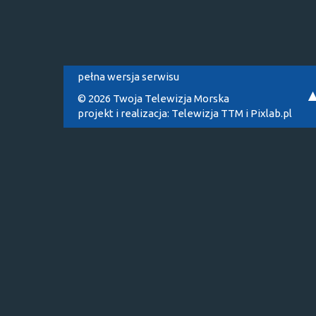
pełna wersja serwisu
© 2026 Twoja Telewizja Morska
projekt i realizacja:
Telewizja TTM
i
Pixlab.pl