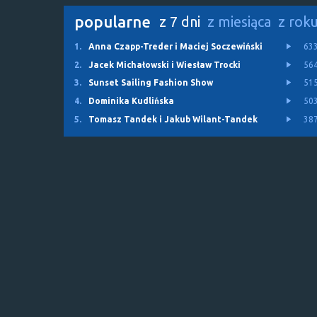
popularne
z 7 dni
z miesiąca
z rok
1.
Anna Czapp-Treder i Maciej Soczewiński
63
2.
Jacek Michałowski i Wiesław Trocki
56
3.
Sunset Sailing Fashion Show
51
4.
Dominika Kudlińska
50
5.
Tomasz Tandek i Jakub Wilant-Tandek
38