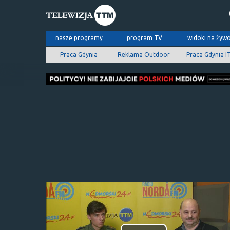
nasze programy
program TV
widoki na żyw
Praca Gdynia
Reklama Outdoor
Praca Gdynia I