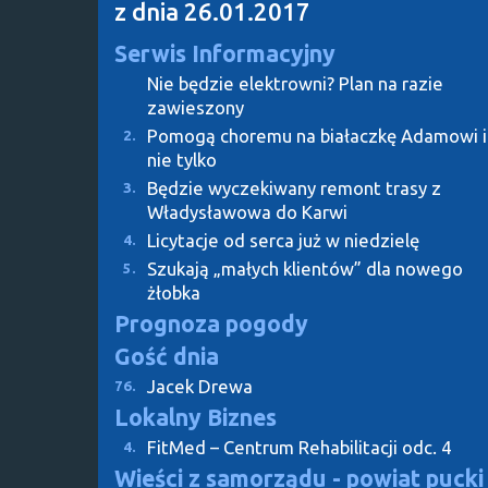
z dnia 26.01.2017
Serwis Informacyjny
Nie będzie elektrowni? Plan na razie
zawieszony
Pomogą choremu na białaczkę Adamowi i
2.
nie tylko
Będzie wyczekiwany remont trasy z
3.
Władysławowa do Karwi
Licytacje od serca już w niedzielę
4.
Szukają „małych klientów” dla nowego
5.
żłobka
Prognoza pogody
Gość dnia
Jacek Drewa
76.
Lokalny Biznes
FitMed – Centrum Rehabilitacji odc. 4
4.
Wieści z samorządu - powiat pucki