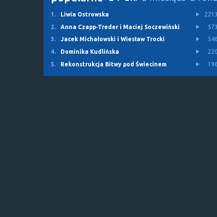
1.
Liwia Ostrowska
221
2.
Anna Czapp-Treder i Maciej Soczewiński
57
3.
Jacek Michałowski i Wiesław Trocki
54
4.
Dominika Kudlińska
22
5.
Rekonstrukcja Bitwy pod Świecinem
19