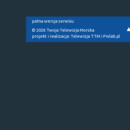
pełna wersja serwisu
© 2026 Twoja Telewizja Morska
projekt i realizacja:
Telewizja TTM
i
Pixlab.pl