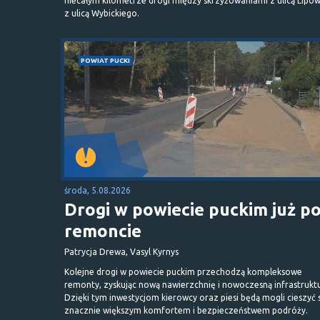
niecałym kilometrze drogi między skrzyżowaniami z ulicą Lipow
z ulicą Wybickiego.
POWIAT PUCKI
środa, 5.08.2026
Drogi w powiecie puckim już p
remoncie
Patrycja Drewa, Vasyl Kyrnys
Kolejne drogi w powiecie puckim przechodzą kompleksowe
remonty, zyskując nową nawierzchnię i nowoczesną infrastrukt
Dzięki tym inwestycjom kierowcy oraz piesi będą mogli cieszyć 
znacznie większym komfortem i bezpieczeństwem podróży.