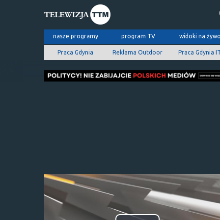
nasze programy
program TV
widoki na żyw
Praca Gdynia
Reklama Outdoor
Praca Gdynia I