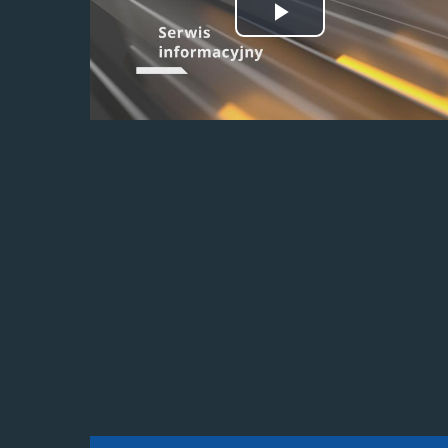
Odtwórz
wideo