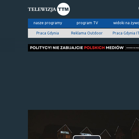
nasze programy
program TV
widoki na żyw
Praca Gdynia
Reklama Outdoor
Praca Gdynia I