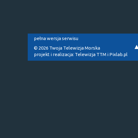
pełna wersja serwisu
© 2026 Twoja Telewizja Morska
projekt i realizacja:
Telewizja TTM
i
Pixlab.pl