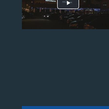
Odtwórz
wideo