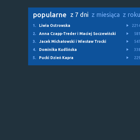
popularne
z 7 dni
z miesiąca
z rok
1.
Liwia Ostrowska
221
2.
Anna Czapp-Treder i Maciej Soczewiński
58
3.
Jacek Michałowski i Wiesław Trocki
54
4.
Dominika Kudlińska
33
5.
Pucki Dzień Kapra
22