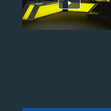
Odtwórz
wideo