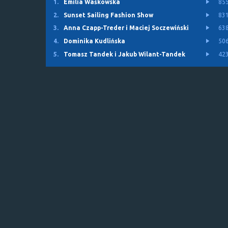
1.
Emilia Waśkowska
85
2.
Sunset Sailing Fashion Show
83
3.
Anna Czapp-Treder i Maciej Soczewiński
63
4.
Dominika Kudlińska
50
5.
Tomasz Tandek i Jakub Wilant-Tandek
42