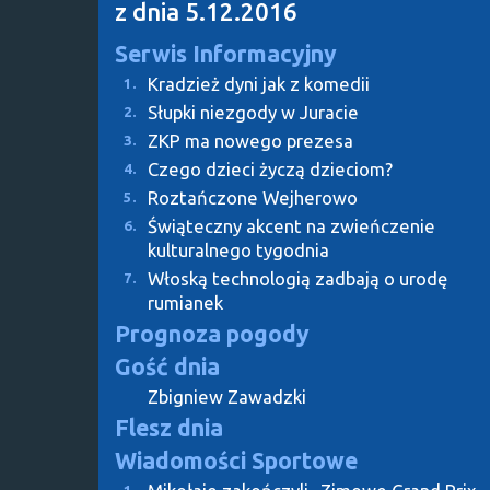
z dnia 5.12.2016
Serwis Informacyjny
Kradzież dyni jak z komedii
1.
Słupki niezgody w Juracie
2.
ZKP ma nowego prezesa
3.
Czego dzieci życzą dzieciom?
4.
Roztańczone Wejherowo
5.
Świąteczny akcent na zwieńczenie
6.
kulturalnego tygodnia
Włoską technologią zadbają o urodę
7.
rumianek
Prognoza pogody
Gość dnia
Zbigniew Zawadzki
Flesz dnia
Wiadomości Sportowe