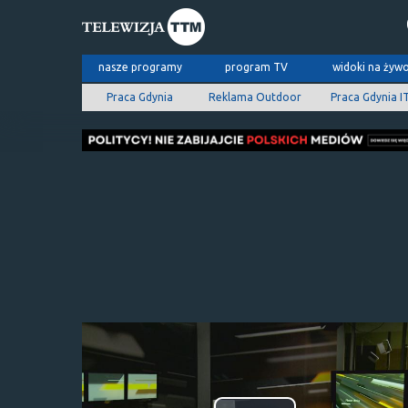
nasze programy
program TV
widoki na żyw
Praca Gdynia
Reklama Outdoor
Praca Gdynia I