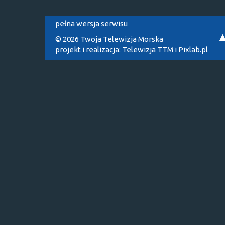
pełna wersja serwisu
© 2026 Twoja Telewizja Morska
projekt i realizacja:
Telewizja TTM
i
Pixlab.pl