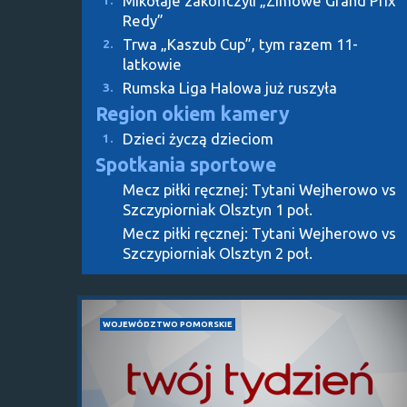
Mikołaje zakończyli „Zimowe Grand Prix
1.
Redy”
Trwa „Kaszub Cup”, tym razem 11-
2.
latkowie
Rumska Liga Halowa już ruszyła
3.
Region okiem kamery
Dzieci życzą dzieciom
1.
Spotkania sportowe
Mecz piłki ręcznej: Tytani Wejherowo vs
Szczypiorniak Olsztyn 1 poł.
Mecz piłki ręcznej: Tytani Wejherowo vs
Szczypiorniak Olsztyn 2 poł.
WOJEWÓDZTWO POMORSKIE