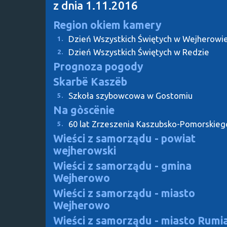
z dnia 1.11.2016
Region okiem kamery
Dzień Wszystkich Świętych w Wejherowi
1.
Dzień Wszystkich Świętych w Redzie
2.
Prognoza pogody
Skarbë Kaszëb
Szkoła szybowcowa w Gostomiu
5.
Na gòscënie
60 lat Zrzeszenia Kaszubsko-Pomorskieg
5.
Wieści z samorządu - powiat
wejherowski
Wieści z samorządu - gmina
Wejherowo
Wieści z samorządu - miasto
Wejherowo
Wieści z samorządu - miasto Rumi