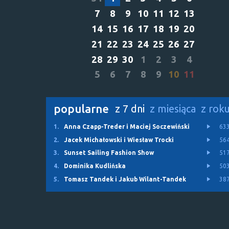
7
8
9
10
11
12
13
14
15
16
17
18
19
20
21
22
23
24
25
26
27
28
29
30
1
2
3
4
5
6
7
8
9
10
11
popularne
z 7 dni
z miesiąca
z rok
1.
Anna Czapp-Treder i Maciej Soczewiński
63
2.
Jacek Michałowski i Wiesław Trocki
56
3.
Sunset Sailing Fashion Show
51
4.
Dominika Kudlińska
50
5.
Tomasz Tandek i Jakub Wilant-Tandek
38