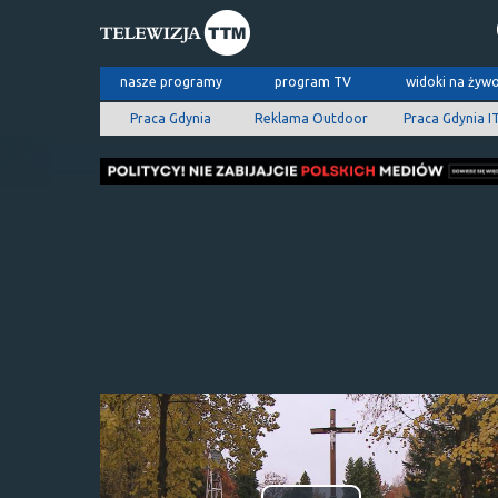
nasze programy
program TV
widoki na żyw
Praca Gdynia
Reklama Outdoor
Praca Gdynia I