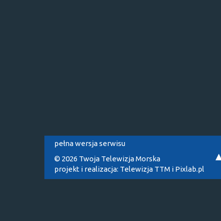
pełna wersja serwisu
© 2026 Twoja Telewizja Morska
projekt i realizacja:
Telewizja TTM
i
Pixlab.pl