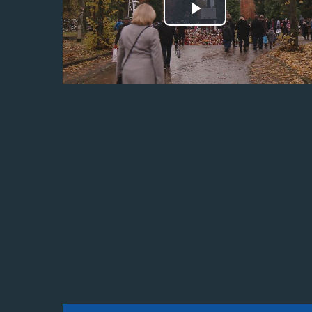
Odtwórz
wideo