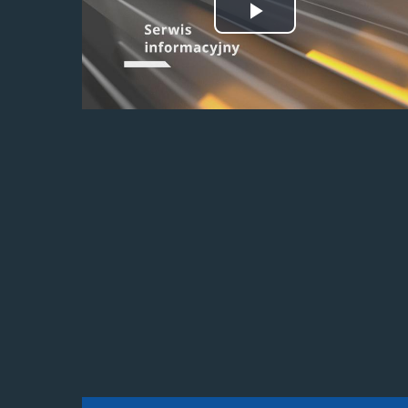
Odtwórz
wideo