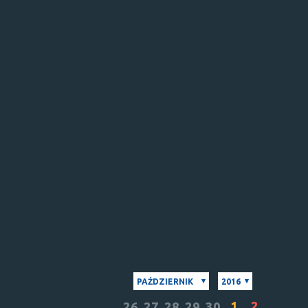
PAŹDZIERNIK
2016
1
2
26
27
28
29
30