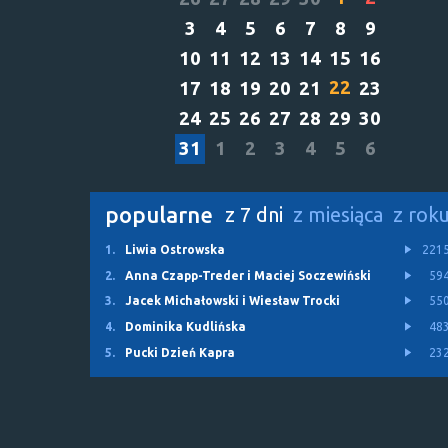
3
4
5
6
7
8
9
10
11
12
13
14
15
16
22
17
18
19
20
21
23
24
25
26
27
28
29
30
31
1
2
3
4
5
6
popularne
z 7 dni
z miesiąca
z rok
1.
Liwia Ostrowska
221
2.
Anna Czapp-Treder i Maciej Soczewiński
59
3.
Jacek Michałowski i Wiesław Trocki
55
4.
Dominika Kudlińska
48
5.
Pucki Dzień Kapra
23