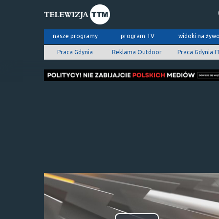
nasze programy
program TV
widoki na żyw
Praca Gdynia
Reklama Outdoor
Praca Gdynia I