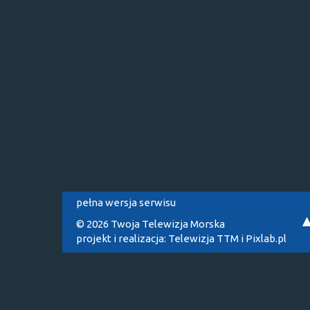
pełna wersja serwisu
© 2026 Twoja Telewizja Morska
projekt i realizacja:
Telewizja TTM
i
Pixlab.pl