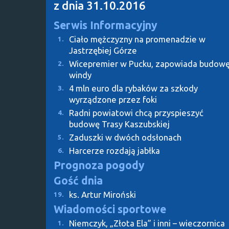
z dnia 31.10.2016
Serwis Informacyjny
Ciało mężczyzny na promenadzie w
1.
Jastrzębiej Górze
Wicepremier w Pucku, zapowiada budow
2.
windy
4 mln euro dla rybaków za szkody
3.
wyrządzone przez foki
Radni powiatowi chcą przyspieszyć
4.
budowę Trasy Kaszubskiej
Zaduszki w dwóch odsłonach
5.
Harcerze rozdają jabłka
6.
Prognoza pogody
Gość dnia
ks. Artur Miroński
19.
Wiadomości sportowe
Niemczyk, „Złota Ela” i inni – wieczornica
1.