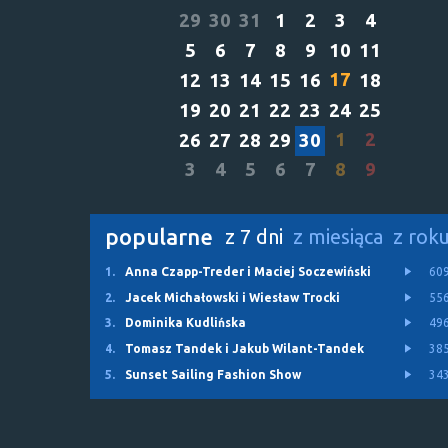
29
30
31
1
2
3
4
5
6
7
8
9
10
11
17
12
13
14
15
16
18
19
20
21
22
23
24
25
1
2
26
27
28
29
30
3
4
5
6
7
8
9
popularne
z 7 dni
z miesiąca
z rok
1.
Anna Czapp-Treder i Maciej Soczewiński
60
2.
Jacek Michałowski i Wiesław Trocki
55
3.
Dominika Kudlińska
49
4.
Tomasz Tandek i Jakub Wilant-Tandek
38
5.
Sunset Sailing Fashion Show
34