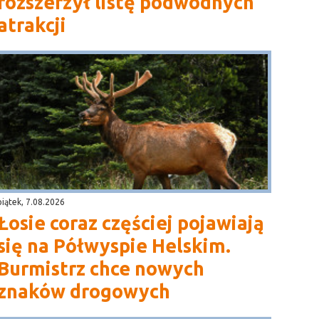
rozszerzył listę podwodnych
atrakcji
piątek, 7.08.2026
Łosie coraz częściej pojawiają
się na Półwyspie Helskim.
Burmistrz chce nowych
znaków drogowych