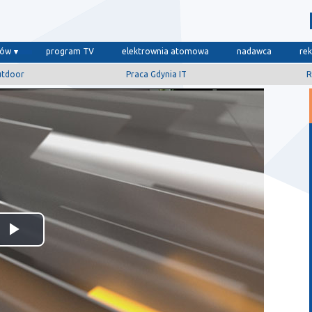
dów
program TV
elektrownia atomowa
nadawca
re
utdoor
Praca Gdynia IT
R
Odtwórz
wideo