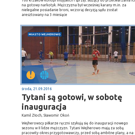
100 krzaków konopi indyjskich i sprzęt służący do przetwarzania ic
na gotowy narkotyk. Mężczyzna był wcześniej karany m.in. za
nielegalne posiadanie broni, wczoraj decyzją sądu został
aresztowany na 3 miesiące
MIASTO WEJHEROWO
środa, 21.09.2016
Tytani są gotowi, w sobotę
inauguracja
Kamil Złoch, Sławomir Okoń
Wejherowscy piłkarze ręczni szykują się do inauguracji nowego
sezonu w II lidze mężczyzn. Tytani Wejherowo mają za sobą
pracowity okres przygotowawczy, przed sobą ambitne plany, a na