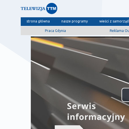
strona główna
nasze programy
wieści z samorzą
Praca Gdynia
Reklama O