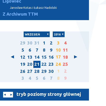
Ligowiec
Jarosław Kotas i Łukasz Nadolski
Z Archiwum TTM
WRZESIEŃ
2016
29
30
31
1
2
3
4
5
6
7
8
9
10
11
17
12
13
14
15
16
18
19
20
21
22
23
24
25
1
2
26
27
28
29
30
3
4
5
6
7
8
9
tryb poziomy strony głównej