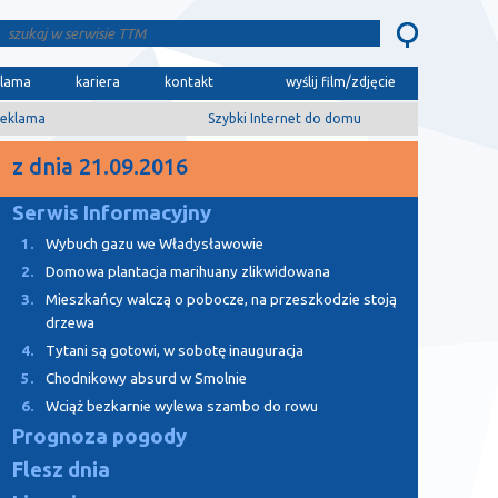
klama
kariera
kontakt
wyślij film/zdjęcie
eklama
Szybki Internet do domu
z dnia 21.09.2016
Serwis Informacyjny
1.
Wybuch gazu we Władysławowie
2.
Domowa plantacja marihuany zlikwidowana
3.
Mieszkańcy walczą o pobocze, na przeszkodzie stoją
drzewa
4.
Tytani są gotowi, w sobotę inauguracja
5.
Chodnikowy absurd w Smolnie
6.
Wciąż bezkarnie wylewa szambo do rowu
Prognoza pogody
Flesz dnia