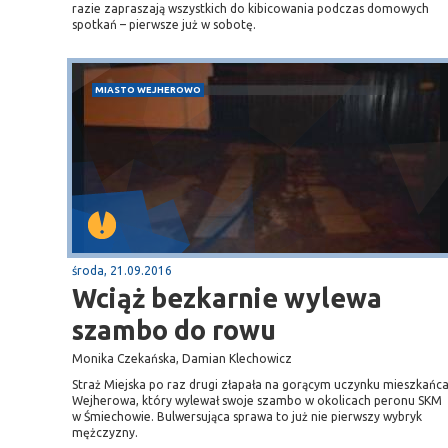
razie zapraszają wszystkich do kibicowania podczas domowych
spotkań – pierwsze już w sobotę.
MIASTO WEJHEROWO
środa, 21.09.2016
Wciąż bezkarnie wylewa
szambo do rowu
Monika Czekańska, Damian Klechowicz
Straż Miejska po raz drugi złapała na gorącym uczynku mieszkańc
Wejherowa, który wylewał swoje szambo w okolicach peronu SKM
w Śmiechowie. Bulwersująca sprawa to już nie pierwszy wybryk
mężczyzny.