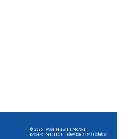
© 2026 Twoja Telewizja Morska
projekt i realizacja:
Telewizja TTM
i
Pixlab.pl