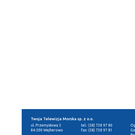
Twoja Telewizja Morska sp. z o.o.
ul. Przemysłowa 3
tel.: (58) 738 97 80
Og
84-200 Wejherowo
fax: (58) 738 97 81
Go
Po