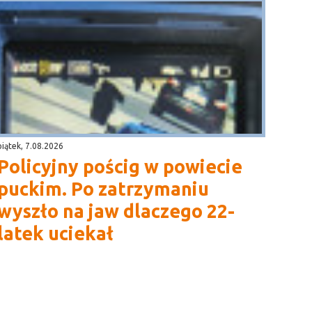
piątek, 7.08.2026
Policyjny pościg w powiecie
puckim. Po zatrzymaniu
wyszło na jaw dlaczego 22-
latek uciekał