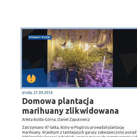
Sopot
gą krajową nr 6
plaża
POWIAT PUCKI
środa, 21.09.2016
Domowa plantacja
marihuany zlikwidowana
Arleta Bolda-Górna, Daniel Zaputowicz
Zatrzymano 47-latka, który w Pogórzu prowadził plantację
marihuany. W jednym z tamtejszych garaży zabezpieczono ponad