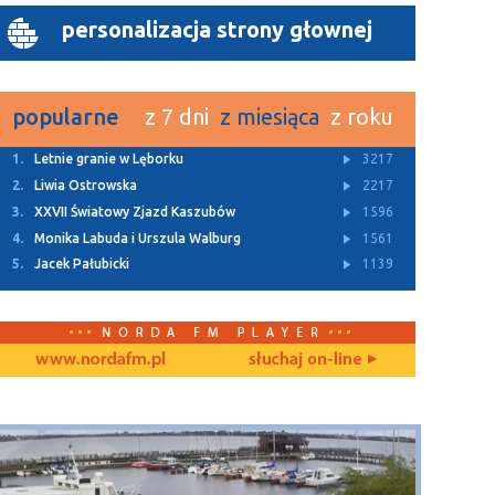
personalizacja strony głownej
popularne
z 7 dni
z miesiąca
z roku
1.
Letnie granie w Lęborku
3217
2.
Liwia Ostrowska
2217
3.
XXVII Światowy Zjazd Kaszubów
1596
4.
Monika Labuda i Urszula Walburg
1561
5.
Jacek Pałubicki
1139