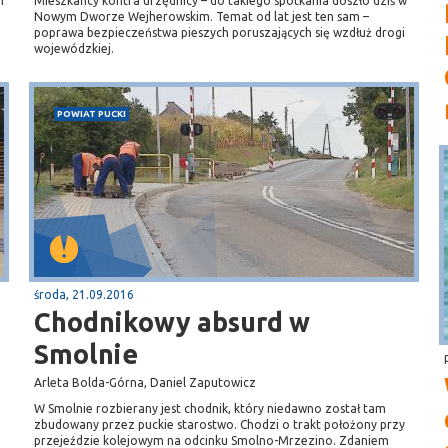
h
Mieszkańcy kontra urzędnicy – do takiego spotkania doszło dziś w
Nowym Dworze Wejherowskim. Temat od lat jest ten sam –
poprawa bezpieczeństwa pieszych poruszających się wzdłuż drogi
wojewódzkiej.
POWIAT PUCKI
środa, 21.09.2016
Chodnikowy absurd w
Smolnie
Arleta Bolda-Górna, Daniel Zaputowicz
W Smolnie rozbierany jest chodnik, który niedawno został tam
zbudowany przez puckie starostwo. Chodzi o trakt położony przy
przejeździe kolejowym na odcinku Smolno-Mrzezino. Zdaniem