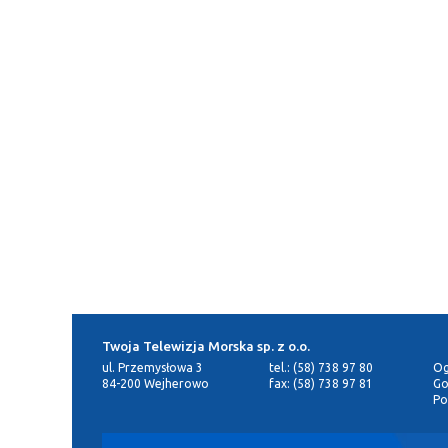
Twoja Telewizja Morska sp. z o.o.
ul. Przemysłowa 3
tel.: (58) 738 97 80
Og
84-200 Wejherowo
fax: (58) 738 97 81
Go
Po