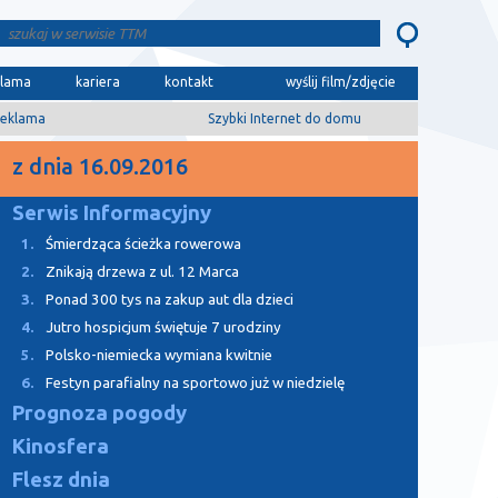
klama
kariera
kontakt
wyślij film/zdjęcie
eklama
Szybki Internet do domu
z dnia 16.09.2016
Serwis Informacyjny
1.
Śmierdząca ścieżka rowerowa
2.
Znikają drzewa z ul. 12 Marca
3.
Ponad 300 tys na zakup aut dla dzieci
4.
Jutro hospicjum świętuje 7 urodziny
5.
Polsko-niemiecka wymiana kwitnie
6.
Festyn parafialny na sportowo już w niedzielę
Prognoza pogody
Kinosfera
Flesz dnia