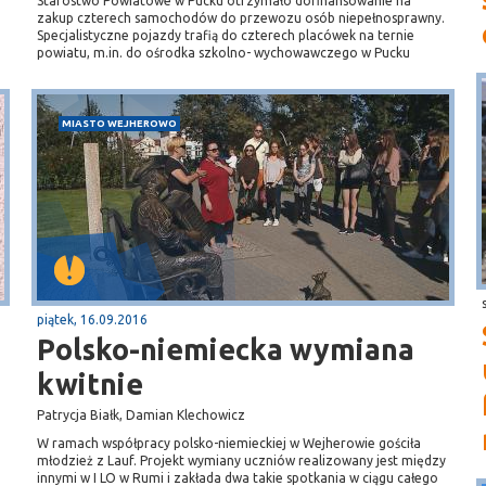
Starostwo Powiatowe w Pucku otrzymało dofinansowanie na
zakup czterech samochodów do przewozu osób niepełnosprawny.
Specjalistyczne pojazdy trafią do czterech placówek na ternie
powiatu, m.in. do ośrodka szkolno- wychowawczego w Pucku
MIASTO WEJHEROWO
piątek, 16.09.2016
Polsko-niemiecka wymiana
kwitnie
Patrycja Białk, Damian Klechowicz
W ramach współpracy polsko-niemieckiej w Wejherowie gościła
młodzież z Lauf. Projekt wymiany uczniów realizowany jest między
innymi w I LO w Rumi i zakłada dwa takie spotkania w ciągu całego