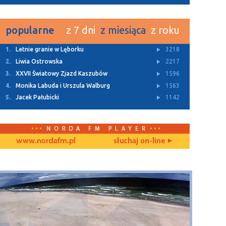
popularne
z 7 dni
z miesiąca
z roku
1.
Letnie granie w Lęborku
3218
2.
Liwia Ostrowska
2217
3.
XXVII Światowy Zjazd Kaszubów
1596
4.
Monika Labuda i Urszula Walburg
1563
5.
Jacek Pałubicki
1142