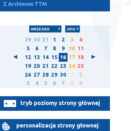
Z Archiwum TTM
WRZESIEŃ
2016
29
30
31
1
2
3
4
5
6
7
8
9
10
11
17
12
13
14
15
16
18
19
20
21
22
23
24
25
1
2
26
27
28
29
30
3
4
5
6
7
8
9
tryb poziomy strony głównej
personalizacja strony głownej