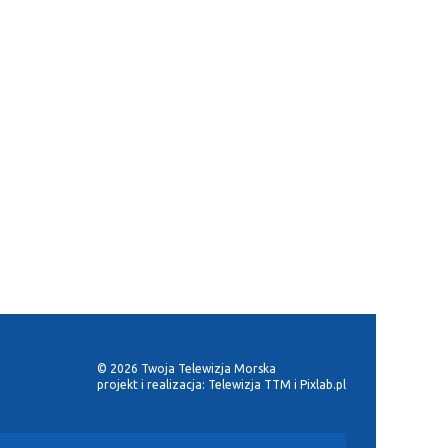
© 2026 Twoja Telewizja Morska
projekt i realizacja:
Telewizja TTM
i
Pixlab.pl