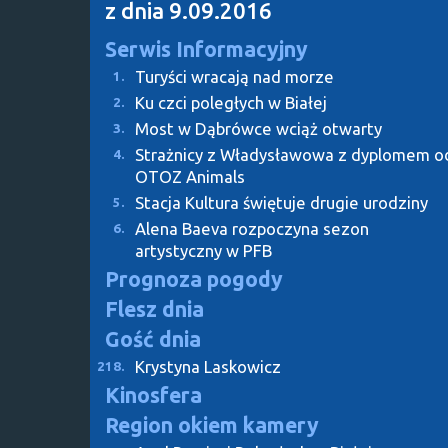
z dnia 9.09.2016
Serwis Informacyjny
Turyści wracają nad morze
1.
Ku czci poległych w Białej
2.
Most w Dąbrówce wciąż otwarty
3.
Strażnicy z Władysławowa z dyplomem o
4.
OTOZ Animals
Stacja Kultura świętuje drugie urodziny
5.
Alena Baeva rozpoczyna sezon
6.
artystyczny w PFB
Prognoza pogody
Flesz dnia
Gość dnia
Krystyna Laskowicz
218.
Kinosfera
Region okiem kamery