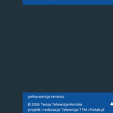
pełna wersja serwisu
© 2026 Twoja Telewizja Morska
projekt i realizacja:
Telewizja TTM
i
Pixlab.pl