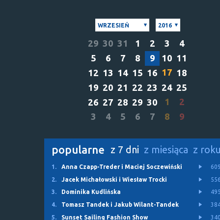
WRZESIEŃ
2016
29
30
31
1
2
3
4
5
6
7
8
9
10
11
17
12
13
14
15
16
18
19
20
21
22
23
24
25
1
2
26
27
28
29
30
3
4
5
6
7
8
9
popularne
z 7 dni
z miesiąca
z rok
1.
Anna Czapp-Treder i Maciej Soczewiński
60
2.
Jacek Michałowski i Wiesław Trocki
55
3.
Dominika Kudlińska
49
4.
Tomasz Tandek i Jakub Wilant-Tandek
38
5.
Sunset Sailing Fashion Show
34