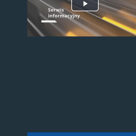
Odtwórz
wideo