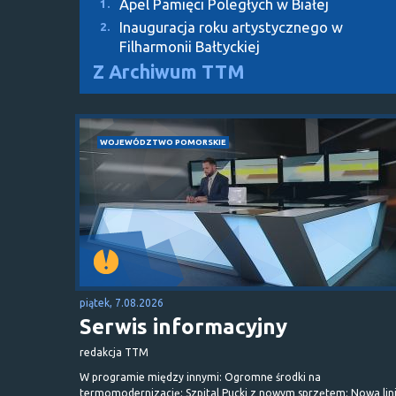
Apel Pamięci Poległych w Białej
1.
Inauguracja roku artystycznego w
2.
Filharmonii Bałtyckiej
Z Archiwum TTM
WOJEWÓDZTWO POMORSKIE
piątek, 7.08.2026
Serwis informacyjny
redakcja TTM
W programie między innymi: Ogromne środki na
termomodernizację; Szpital Pucki z nowym sprzętem; Nowa lin