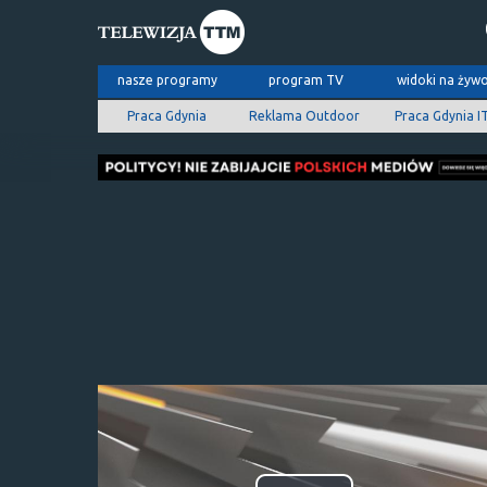
nasze programy
program TV
widoki na żyw
Praca Gdynia
Reklama Outdoor
Praca Gdynia I