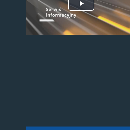
Odtwórz
wideo