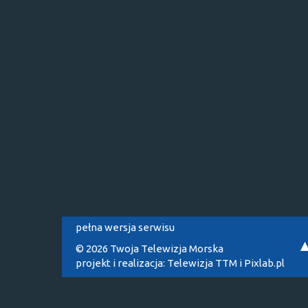
pełna wersja serwisu
© 2026 Twoja Telewizja Morska
projekt i realizacja:
Telewizja TTM
i
Pixlab.pl