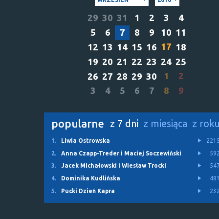
29
30
31
1
2
3
4
5
6
7
8
9
10
11
17
12
13
14
15
16
18
19
20
21
22
23
24
25
1
2
26
27
28
29
30
3
4
5
6
7
8
9
popularne
z 7 dni
z miesiąca
z rok
1.
Liwia Ostrowska
221
2.
Anna Czapp-Treder i Maciej Soczewiński
59
3.
Jacek Michałowski i Wiesław Trocki
54
4.
Dominika Kudlińska
48
5.
Pucki Dzień Kapra
23