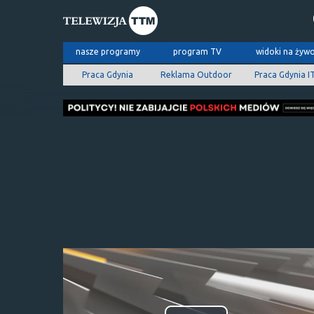
nasze programy
program TV
widoki na żyw
Praca Gdynia
Reklama Outdoor
Praca Gdynia I