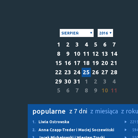
SIERPIEŃ
2016
1
2
3
4
5
6
7
8
9
10
11
12
13
14
15
16
17
18
19
20
21
22
23
24
25
26
27
28
29
30
31
1
2
3
4
5
6
7
8
9
10
11
popularne
z 7 dni
z miesiąca
z rok
1.
Liwia Ostrowska
221
2.
Anna Czapp-Treder i Maciej Soczewiński
59
3.
Jacek Michałowski i Wiesław Trocki
55