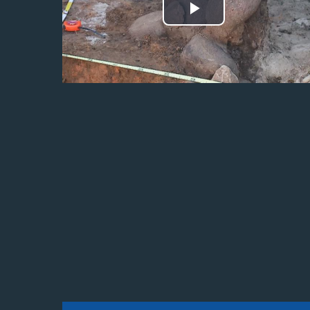
Odtwórz
wideo