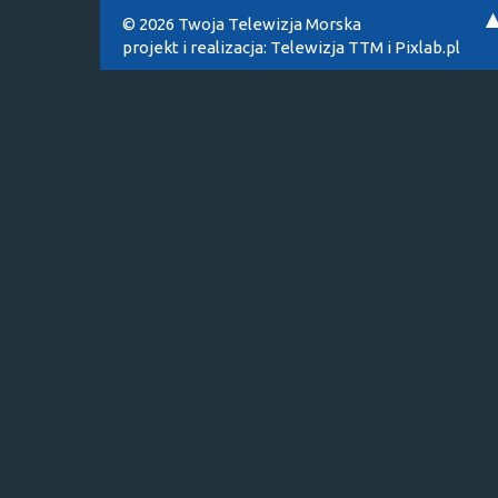
© 2026 Twoja Telewizja Morska
projekt i realizacja:
Telewizja TTM
i
Pixlab.pl