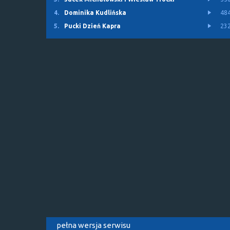
4.
Dominika Kudlińska
48
5.
Pucki Dzień Kapra
23
pełna wersja serwisu