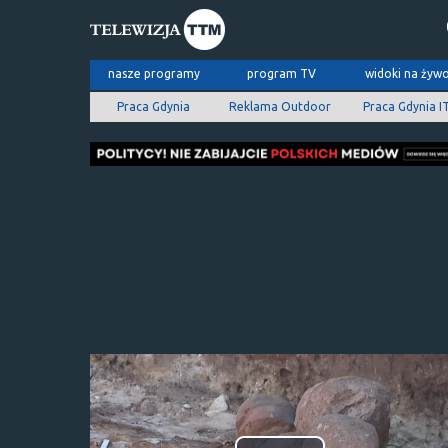
nasze programy
program TV
widoki na żyw
Praca Gdynia
Reklama Outdoor
Praca Gdynia I