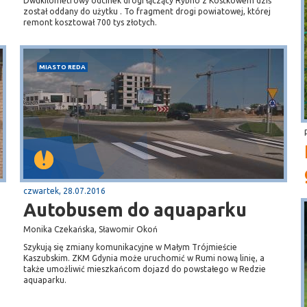
Dwukilometrowy odcinek drogi łączący Rybno z Kostkowem dziś
został oddany do użytku . To fragment drogi powiatowej, której
remont kosztował 700 tys złotych.
MIASTO REDA
czwartek, 28.07.2016
Autobusem do aquaparku
Monika Czekańska, Sławomir Okoń
Szykują się zmiany komunikacyjne w Małym Trójmieście
Kaszubskim. ZKM Gdynia może uruchomić w Rumi nową linię, a
także umożliwić mieszkańcom dojazd do powstałego w Redzie
aquaparku.