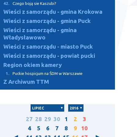
42.
Czego boją sie Kaszubi?
Wieści z samorządu - gmina Krokowa
Wieści z samorządu - gmina Puck
Wieści z samorządu - gmina
Władysławowo
Wieści z samorządu - miasto Puck
Wieści z samorządu - powiat pucki
Region okiem kamery
1.
Puckie hospicjum na ŚDM w Warszawie
Z Archiwum TTM
LIPIEC
2016
27
28
29
30
1
2
3
4
5
6
7
8
9
10