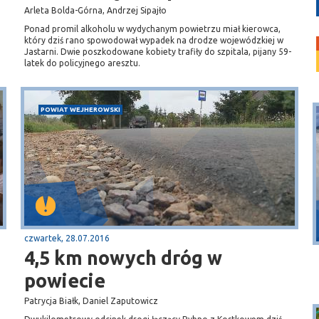
Arleta Bolda-Górna, Andrzej Sipajło
Ponad promil alkoholu w wydychanym powietrzu miał kierowca,
który dziś rano spowodował wypadek na drodze wojewódzkiej w
Jastarni. Dwie poszkodowane kobiety trafiły do szpitala, pijany 59-
latek do policyjnego aresztu.
POWIAT WEJHEROWSKI
Puck
Przystań, molo
czwartek, 28.07.2016
4,5 km nowych dróg w
powiecie
Patrycja Białk, Daniel Zaputowicz