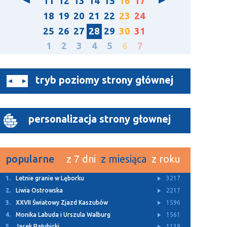
11
12
13
14
15
16
17
18
19
20
21
22
23
24
25
26
27
28
29
30
31
1
2
3
4
5
6
7
tryb poziomy strony głównej
personalizacja strony głownej
popularne
z 7 dni
z miesiąca
z roku
1.
Letnie granie w Lęborku
3217
2.
Liwia Ostrowska
2217
3.
XXVII Światowy Zjazd Kaszubów
1596
4.
Monika Labuda i Urszula Walburg
1561
5.
Jacek Pałubicki
1139