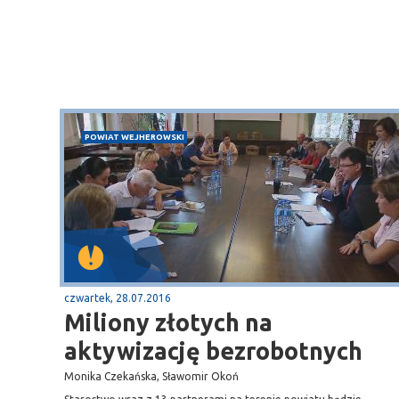
POWIAT WEJHEROWSKI
Sopot
gą krajową nr 6
plaża
czwartek, 28.07.2016
Miliony złotych na
aktywizację bezrobotnych
Monika Czekańska, Sławomir Okoń