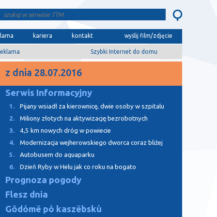
klama
kariera
kontakt
wyślij film/zdjęcie
eklama
Szybki Internet do domu
z dnia 28.07.2016
Serwis Informacyjny
1.
Pijany wsiadł za kierownicę, dwie osoby w szpitalu
2.
Miliony złotych na aktywizację bezrobotnych
3.
4,5 km nowych dróg w powiecie
4.
Modernizacja wejherowskiego dworca coraz bliżej
5.
Autobusem do aquaparku
6.
Dzień Ryby w Helu jak co roku na bogato
Prognoza pogody
Flesz dnia
Gôdómë pò kaszëbskù