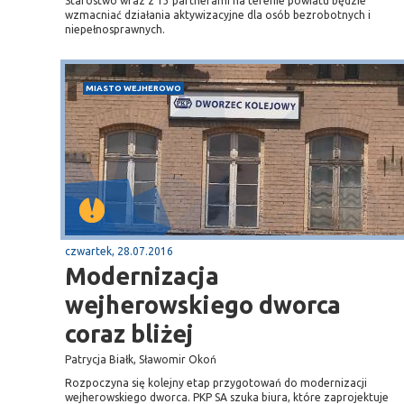
Starostwo wraz z 13 partnerami na terenie powiatu będzie
wzmacniać działania aktywizacyjne dla osób bezrobotnych i
niepełnosprawnych.
MIASTO WEJHEROWO
czwartek, 28.07.2016
Modernizacja
wejherowskiego dworca
coraz bliżej
Patrycja Białk, Sławomir Okoń
Rozpoczyna się kolejny etap przygotowań do modernizacji
wejherowskiego dworca. PKP SA szuka biura, które zaprojektuje