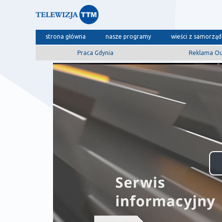
strona główna
nasze programy
wieści z samorzą
Praca Gdynia
Reklama O