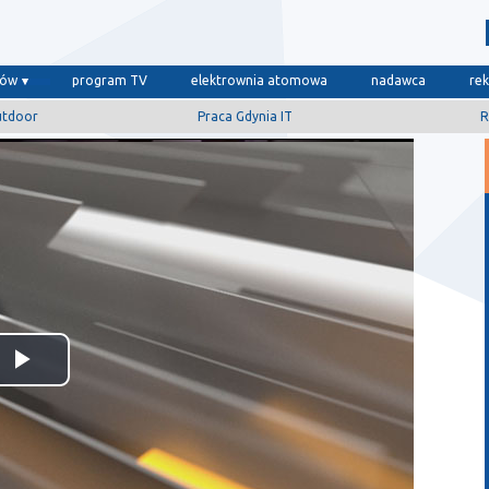
dów
program TV
elektrownia atomowa
nadawca
re
utdoor
Praca Gdynia IT
R
Odtwórz
wideo