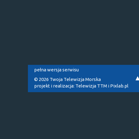
pełna wersja serwisu
© 2026 Twoja Telewizja Morska
projekt i realizacja:
Telewizja TTM
i
Pixlab.pl