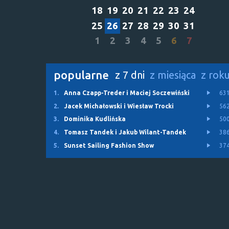
18
19
20
21
22
23
24
25
26
27
28
29
30
31
1
2
3
4
5
6
7
popularne
z 7 dni
z miesiąca
z rok
1.
Anna Czapp-Treder i Maciej Soczewiński
63
2.
Jacek Michałowski i Wiesław Trocki
56
3.
Dominika Kudlińska
50
4.
Tomasz Tandek i Jakub Wilant-Tandek
38
5.
Sunset Sailing Fashion Show
37