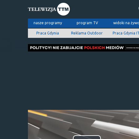
nasze programy
program TV
widoki na żyw
Praca Gdynia
Reklama Outdoor
Praca Gdynia I