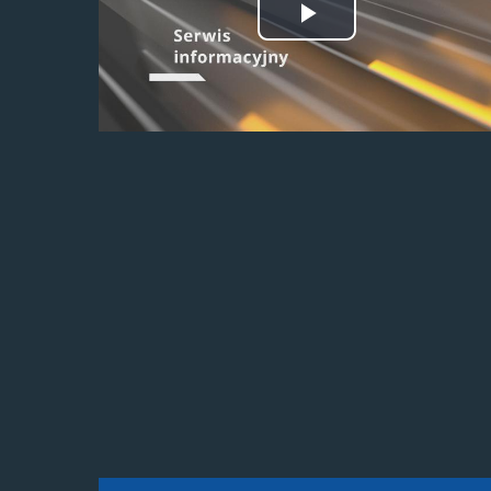
Odtwórz
wideo