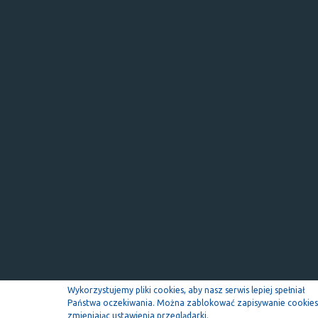
Wykorzystujemy pliki cookies, aby nasz serwis lepiej spełniał
Państwa oczekiwania. Można zablokować zapisywanie cookies
zmieniając ustawienia przeglądarki.