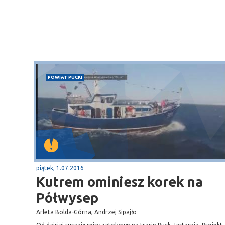
POWIAT PUCKI
Sopot
gą krajową nr 6
plaża
piątek, 1.07.2016
Kutrem ominiesz korek na
Półwysep
Arleta Bolda-Górna, Andrzej Sipajło