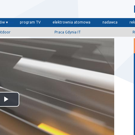
dów
program TV
elektrownia atomowa
nadawca
re
utdoor
Praca Gdynia IT
R
Odtwórz
wideo