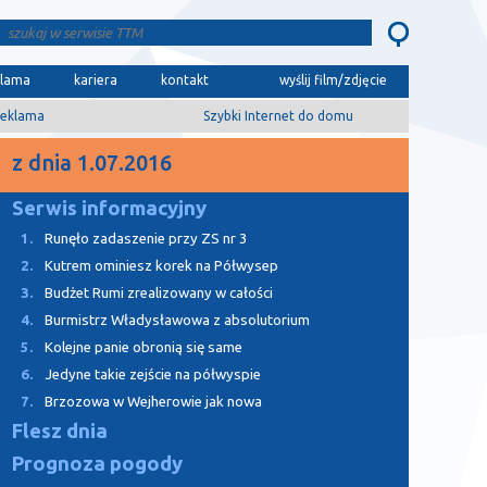
klama
kariera
kontakt
wyślij film/zdjęcie
eklama
Szybki Internet do domu
z dnia 1.07.2016
Serwis informacyjny
1.
Runęło zadaszenie przy ZS nr 3
2.
Kutrem ominiesz korek na Półwysep
3.
Budżet Rumi zrealizowany w całości
4.
Burmistrz Władysławowa z absolutorium
5.
Kolejne panie obronią się same
6.
Jedyne takie zejście na półwyspie
7.
Brzozowa w Wejherowie jak nowa
Flesz dnia
Prognoza pogody