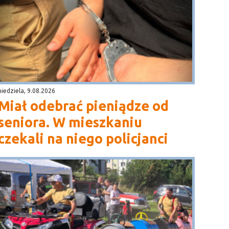
niedziela, 9.08.2026
Miał odebrać pieniądze od
seniora. W mieszkaniu
czekali na niego policjanci