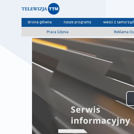
strona główna
nasze programy
wieści z samorzą
Praca Gdynia
Reklama O