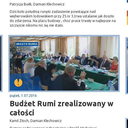
Patrycja Białk, Damian Klechowicz
Dziś koło południa runęło zadaszenie powstające nad
wejherowskim lodowiskiem przy ZS nr 3,trwa ustalanie jak doszło
do zdarzenia. Na placu budowy , choć prace trwały w najlepsze na
szczęście nikomu nic się nie stało.
MIASTO RUMIA
Puck
Przystań, molo
piątek, 1.07.2016
Budżet Rumi zrealizowany w
całości
Kamil Złoch, Damian Klechowicz