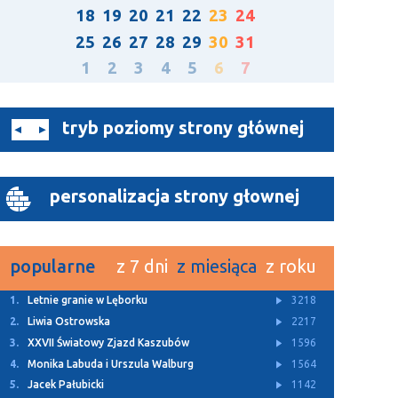
18
19
20
21
22
23
24
25
26
27
28
29
30
31
1
2
3
4
5
6
7
tryb poziomy strony głównej
personalizacja strony głownej
popularne
z 7 dni
z miesiąca
z roku
1.
Z Archiwum TTM
11539
2.
Rusza budowa dwóch ulic w Bolszewie
4932
3.
Letnie granie w Lęborku
3218
4.
Za nami Kaszubski Kiermasz Wielkanocny
3146
5.
„Lodówka społeczna” stanęła w Redzie
3113