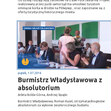
Od dzisiaj ruszają rejsy zatokowe na trasie Puck-Jastarnia. Projekt
realizowany przez pucki samorząd ma umożliwić turystom
ominięcie korka w drodze na Półwysep , oraz zapoznanie się z
ofertą turystyczną historycznego miasta.
GMINA WŁADYSŁAWOWO
piątek, 1.07.2016
Burmistrz Władysławowa z
absolutorium
Arleta Bolda-Górna, Andrzej Sipajło
Burmistrz Władysławowa, Roman Kużel, otrzymał jednogłośne
absolutorium za wykonie zeszłorocznego budżetu.