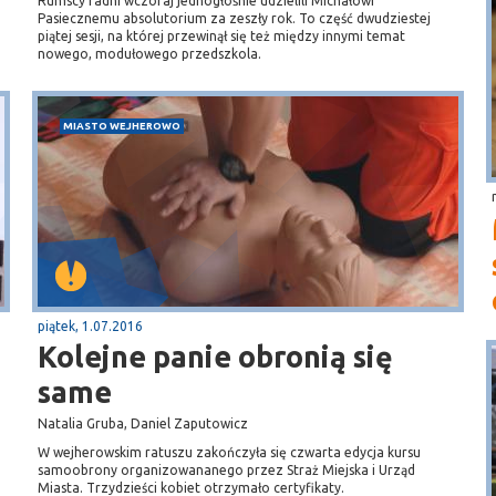
Rumscy radni wczoraj jednogłośnie udzielili Michałowi
Pasiecznemu absolutorium za zeszły rok. To część dwudziestej
piątej sesji, na której przewinął się też między innymi temat
nowego, modułowego przedszkola.
MIASTO WEJHEROWO
piątek, 1.07.2016
Kolejne panie obronią się
same
Natalia Gruba, Daniel Zaputowicz
W wejherowskim ratuszu zakończyła się czwarta edycja kursu
samoobrony organizowananego przez Straż Miejska i Urząd
Miasta. Trzydzieści kobiet otrzymało certyfikaty.