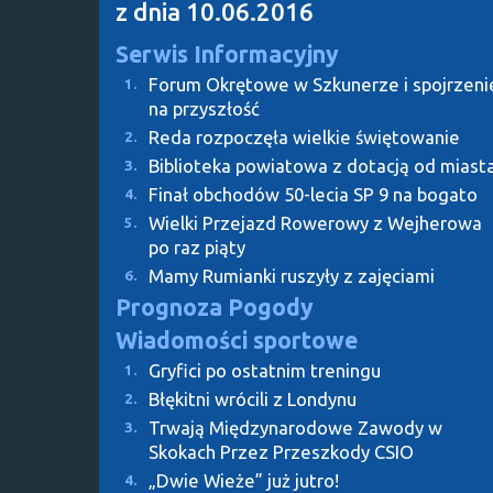
z dnia 10.06.2016
Serwis Informacyjny
Forum Okrętowe w Szkunerze i spojrzeni
1.
na przyszłość
Reda rozpoczęła wielkie świętowanie
2.
Biblioteka powiatowa z dotacją od miast
3.
Finał obchodów 50-lecia SP 9 na bogato
4.
Wielki Przejazd Rowerowy z Wejherowa
5.
po raz piąty
Mamy Rumianki ruszyły z zajęciami
6.
Prognoza Pogody
Wiadomości sportowe
Gryfici po ostatnim treningu
1.
Błękitni wrócili z Londynu
2.
Trwają Międzynarodowe Zawody w
3.
Skokach Przez Przeszkody CSIO
„Dwie Wieże” już jutro!
4.