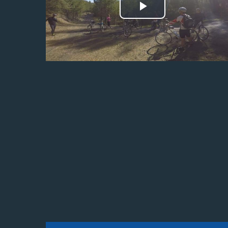
Odtwórz
wideo