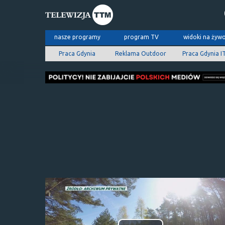
nasze programy
program TV
widoki na żyw
Praca Gdynia
Reklama Outdoor
Praca Gdynia I