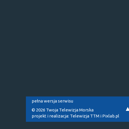
pełna wersja serwisu
© 2026 Twoja Telewizja Morska
projekt i realizacja:
Telewizja TTM
i
Pixlab.pl