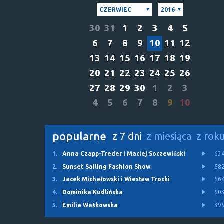
CZERWIEC
2016
30
31
1
2
3
4
5
6
7
8
9
10
11
12
13
14
15
16
17
18
19
20
21
22
23
24
25
26
27
28
29
30
1
2
3
4
5
6
7
8
9
10
popularne
z 7 dni
z miesiąca
z rok
1.
Anna Czapp-Treder i Maciej Soczewiński
63
2.
Sunset Sailing Fashion Show
58
3.
Jacek Michałowski i Wiesław Trocki
56
4.
Dominika Kudlińska
50
5.
Emilia Waśkowska
39