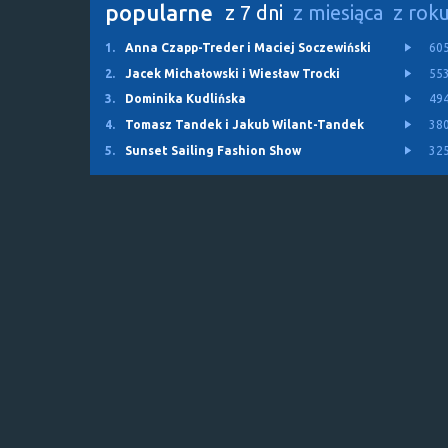
popularne
z 7 dni
z miesiąca
z rok
1.
Anna Czapp-Treder i Maciej Soczewiński
60
2.
Jacek Michałowski i Wiesław Trocki
55
3.
Dominika Kudlińska
49
4.
Tomasz Tandek i Jakub Wilant-Tandek
38
5.
Sunset Sailing Fashion Show
32