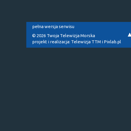
pełna wersja serwisu
© 2026 Twoja Telewizja Morska
projekt i realizacja:
Telewizja TTM
i
Pixlab.pl