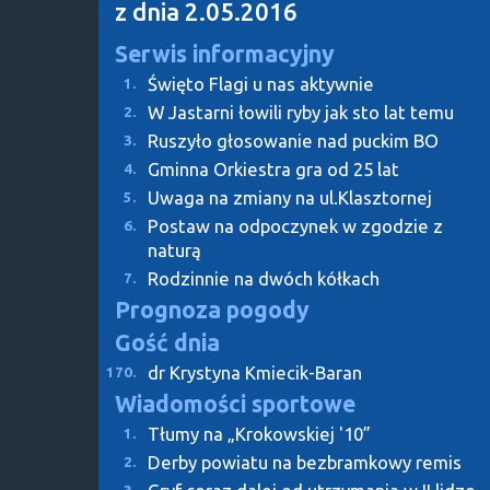
z dnia 2.05.2016
Serwis informacyjny
Święto Flagi u nas aktywnie
1.
W Jastarni łowili ryby jak sto lat temu
2.
Ruszyło głosowanie nad puckim BO
3.
Gminna Orkiestra gra od 25 lat
4.
Uwaga na zmiany na ul.Klasztornej
5.
Postaw na odpoczynek w zgodzie z
6.
naturą
Rodzinnie na dwóch kółkach
7.
Prognoza pogody
Gość dnia
dr Krystyna Kmiecik-Baran
170.
Wiadomości sportowe
Tłumy na „Krokowskiej '10”
1.
Derby powiatu na bezbramkowy remis
2.