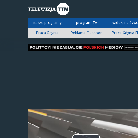
nasze programy
program TV
widoki na żyw
Praca Gdynia
Reklama Outdoor
Praca Gdynia I