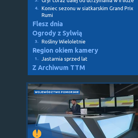
Gryf coraz dalej od utrzymania w II lidze
3.
Koniec sezonu w siatkarskim Grand Prix
4.
Rumi
Flesz dnia
Ogrody z Sylwią
Rośliny Wieloletnie
3.
Region okiem kamery
Jastarnia sprzed lat
1.
Z Archiwum TTM
WOJEWÓDZTWO POMORSKIE