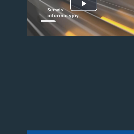
Odtwórz
wideo