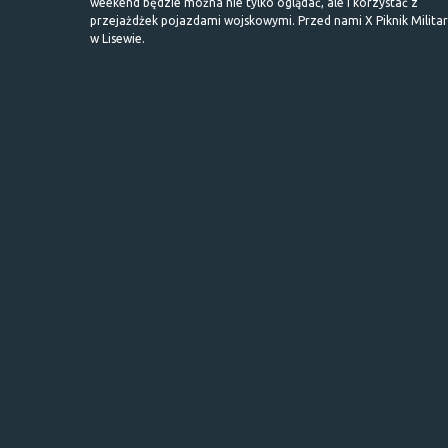
weekend będzie można nie tylko oglądać, ale i korzystać z
przejażdżek pojazdami wojskowymi. Przed nami X Piknik Milita
w Lisewie.