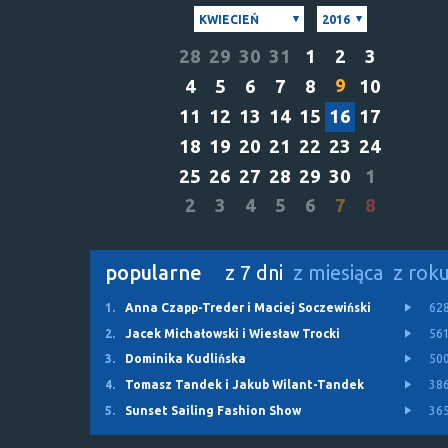
KWIECIEŃ
2016
28
29
30
31
1
2
3
9
4
5
6
7
8
10
11
12
13
14
15
16
17
18
19
20
21
22
23
24
25
26
27
28
29
30
1
2
3
4
5
6
7
8
popularne
z 7 dni
z miesiąca
z rok
1.
Anna Czapp-Treder i Maciej Soczewiński
62
2.
Jacek Michałowski i Wiesław Trocki
56
3.
Dominika Kudlińska
50
4.
Tomasz Tandek i Jakub Wilant-Tandek
38
5.
Sunset Sailing Fashion Show
36