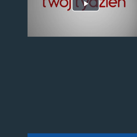
Odtwórz
wideo