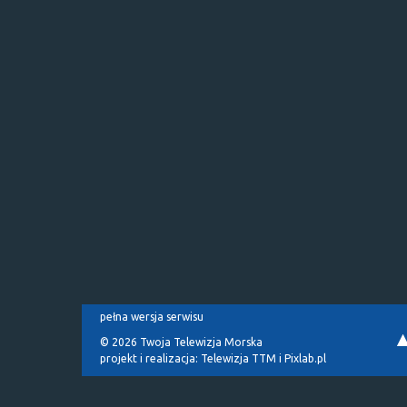
pełna wersja serwisu
© 2026 Twoja Telewizja Morska
projekt i realizacja:
Telewizja TTM
i
Pixlab.pl