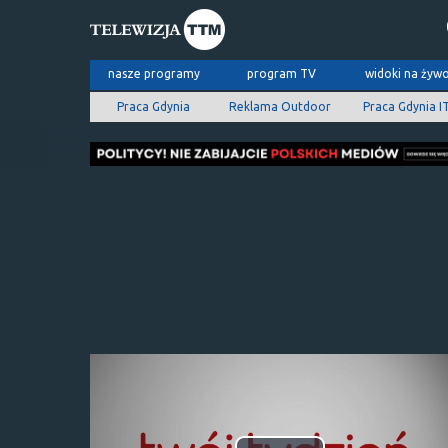
nasze programy
program TV
widoki na żyw
Praca Gdynia
Reklama Outdoor
Praca Gdynia I