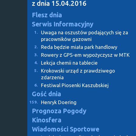
z dnia 15.04.2016
Flesz dnia
Serwis Informacyjny
Uwaga na oszustów podających się za
1.
pracowników gazowni
Reda będzie miała park handlowy
2.
Rowery z GPS-em wypożyczysz w MTK
3.
Lekcja chemii na tablecie
4.
Krokowski urząd z prawdziwego
5.
zdarzenia
Festiwal Piosenki Kaszubskiej
6.
Gość dnia
Henryk Doering
159.
Prognoza Pogody
Kinosfera
Wiadomości Sportowe