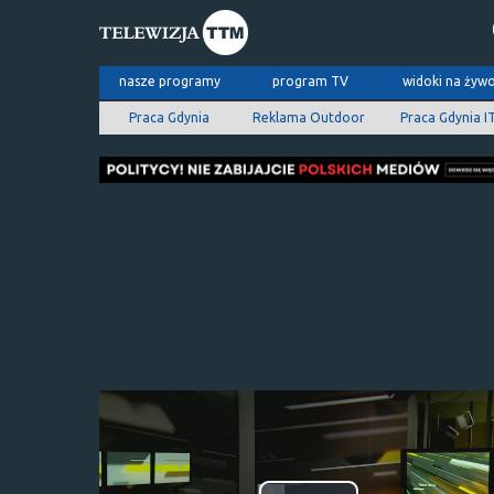
nasze programy
program TV
widoki na żyw
Praca Gdynia
Reklama Outdoor
Praca Gdynia I