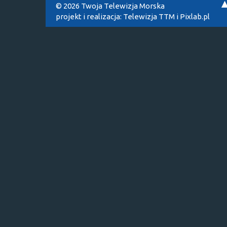
© 2026 Twoja Telewizja Morska
projekt i realizacja:
Telewizja TTM
i
Pixlab.pl