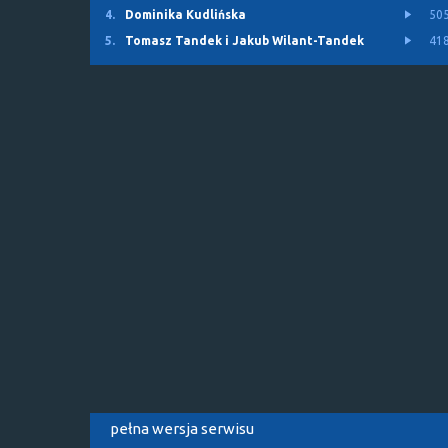
4.
Dominika Kudlińska
50
5.
Tomasz Tandek i Jakub Wilant-Tandek
41
pełna wersja serwisu