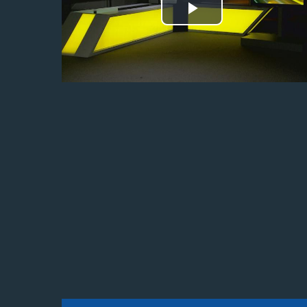
Odtwórz
wideo