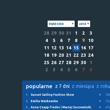
KWIECIEŃ
2016
28
29
30
31
1
2
3
9
4
5
6
7
8
10
11
12
13
14
15
16
17
18
19
20
21
22
23
24
25
26
27
28
29
30
1
2
3
4
5
6
7
8
popularne
z 7 dni
z miesiąca
z rok
1.
Sunset Sailing Fashion Show
76
2.
Emilia Waśkowska
72
3.
Anna Czapp-Treder i Maciej Soczewiński
63