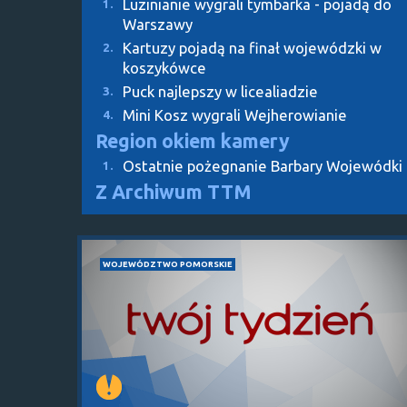
Luzinianie wygrali tymbarka - pojadą do
1.
Warszawy
Kartuzy pojadą na finał wojewódzki w
2.
koszykówce
Puck najlepszy w licealiadzie
3.
Mini Kosz wygrali Wejherowianie
4.
Region okiem kamery
Ostatnie pożegnanie Barbary Wojewódki
1.
Z Archiwum TTM
WOJEWÓDZTWO POMORSKIE